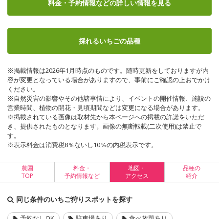
料金・予約情報など
の詳しい情報を見る
採れるいちごの品種
※掲載情報は2026年1月時点のものです。随時更新をしておりますが内
容が変更となっている場合がありますので、事前にご確認の上おでかけ
ください。
※自然災害の影響やその他諸事情により、イベントの開催情報、施設の
営業時間、植物の開花・見頃期間などは変更になる場合があります。
※掲載されている画像は取材先から本ページへの掲載の許諾をいただ
き、提供されたものとなります。画像の無断転載(二次使用)は禁止で
す。
※表示料金は消費税8％ないし10％の内税表示です。
農園
料金・
地図・
品種の
TOP
予約情報など
アクセス
紹介
同じ条件のいちご狩りスポットを探す
予約なしOK
駐車場あり
食べ放題あり