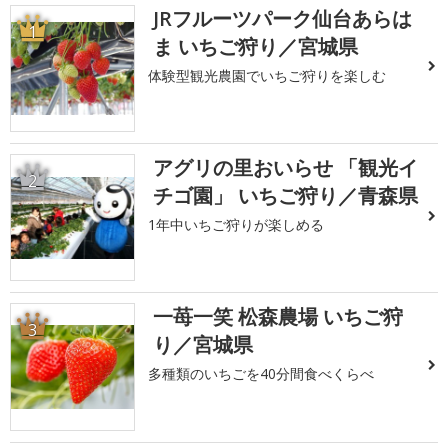
JRフルーツパーク仙台あらは
1
ま いちご狩り／宮城県
体験型観光農園でいちご狩りを楽しむ
アグリの里おいらせ 「観光イ
2
チゴ園」 いちご狩り／青森県
1年中いちご狩りが楽しめる
一苺一笑 松森農場 いちご狩
3
り／宮城県
多種類のいちごを40分間食べくらべ