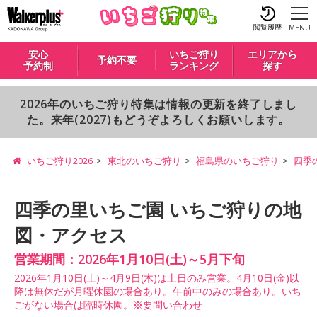
閲覧履歴
MENU
安心
いちご狩り
エリアから
予約不要
予約制
ランキング
探す
2026年のいちご狩り特集は情報の更新を終了しまし
た。来年(2027)もどうぞよろしくお願いします。
いちご狩り2026
東北のいちご狩り
福島県のいちご狩り
四季
四季の里いちご園 いちご狩りの地
図・アクセス
営業期間：2026年1月10日(土)～5月下旬
2026年1月10日(土)～4月9日(木)は土日のみ営業。4月10日(金)以
降は無休だが月曜休園の場合あり。午前中のみの場合あり。いち
ごがない場合は臨時休園。※要問い合わせ