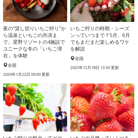
夜の“貸し切りいちご狩り”か
いちご狩りの時期・シーズ
ら温泉といちごの共演ま
ンっていつまで？5月、6月
で。星野リゾートの4施設で
でもまだまだ楽しめるワケ
ユニークな冬の「いちご滞
を解説
在」を体験
全国
全国
2025年12月18日 13:30 更新
2026年1月22日 09:00 更新
いちご狩りの料金ってどの
いちごの品種っていくつあ