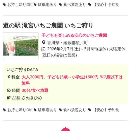
お持ち帰りOK
駐車場あり
食べ放題あり
【安心】予約制
道の駅 滝宮いちご農園 いちご狩り
子どもも楽しめる安心のいちご農園
香川県・綾歌郡綾川町
2026年2月7日(土)～5月6日(振休) 火曜定休
(祝日の場合は営業)
いちご狩りDATA
料金
大人2000円、子ども(3歳～小学生)1600円 ※2歳以下は
無料
時間
30分/食べ放題
品種
さぬきひめ
お持ち帰りOK
駐車場あり
食べ放題あり
【安心】予約制