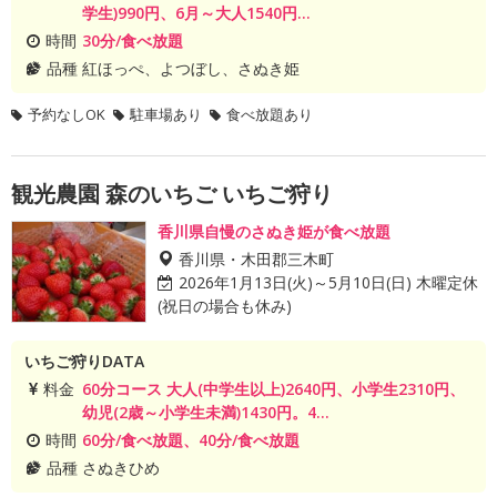
学生)990円、6月～大人1540円...
時間
30分/食べ放題
品種
紅ほっぺ、よつぼし、さぬき姫
予約なしOK
駐車場あり
食べ放題あり
観光農園 森のいちご いちご狩り
香川県自慢のさぬき姫が食べ放題
香川県・木田郡三木町
2026年1月13日(火)～5月10日(日) 木曜定休
(祝日の場合も休み)
いちご狩りDATA
料金
60分コース 大人(中学生以上)2640円、小学生2310円、
幼児(2歳～小学生未満)1430円。4...
時間
60分/食べ放題、40分/食べ放題
品種
さぬきひめ