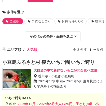
条件を選ぶ
全選択
予約なしOK
お持ち帰りOK
駐車場
そのほかの条件・品種を選ぶ
エリア順
人気順
全 3 件中 1 〜 3 件
小豆島ふるさと村 観光いちご園 いちご狩り
大自然の中で新鮮ないちごが30分食べ放題
香川県・小豆郡小豆島町
2025年12月中旬～2026年6月 生育状況によ
り早期終了の場合あり
いちご狩りDATA
料金
2025年12月～2026年5月大人1760円、子ども(4歳～小