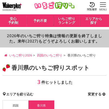
閲覧履歴
MENU
安心
いちご狩り
エリアから
予約不要
予約制
ランキング
探す
2026年のいちご狩り特集は情報の更新を終了しまし
た。来年(2027)もどうぞよろしくお願いします。
いちご狩り2026
四国のいちご狩り
香川県のいちご狩り
香川県のいちご狩りスポット
3
件ヒットしました
エリアを絞り込む
変更する
四国
香川県