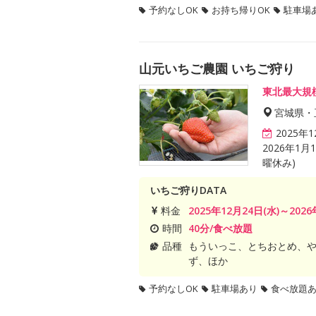
予約なしOK
お持ち帰りOK
駐車場
山元いちご農園 いちご狩り
東北最大規
宮城県・
2025年
2026年1
曜休み)
いちご狩りDATA
料金
2025年12月24日(水)～2026
時間
40分/食べ放題
品種
もういっこ、とちおとめ、
ず、ほか
予約なしOK
駐車場あり
食べ放題