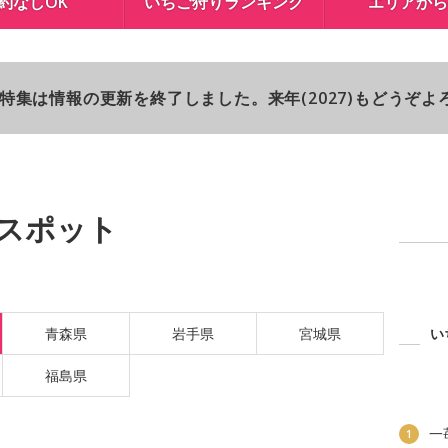
約なしOK
いちご狩りランキング
エリアから
り特集は情報の更新を終了しました。来年(2027)もどうぞ
スポット
青森県
岩手県
宮城県
い
福島県
一
1