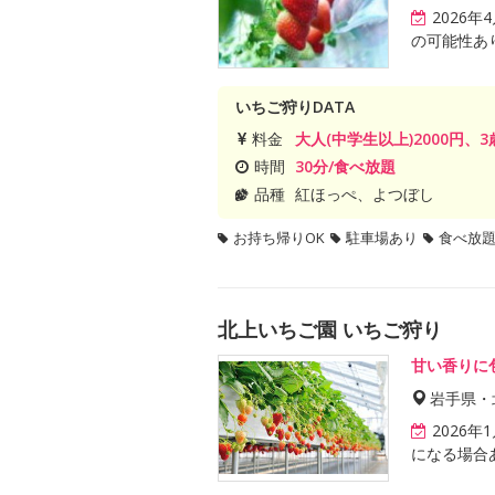
2026
の可能性あ
いちご狩りDATA
料金
大人(中学生以上)2000円、
時間
30分/食べ放題
品種
紅ほっぺ、よつぼし
お持ち帰りOK
駐車場あり
食べ放
北上いちご園 いちご狩り
甘い香りに
岩手県・
2026
になる場合