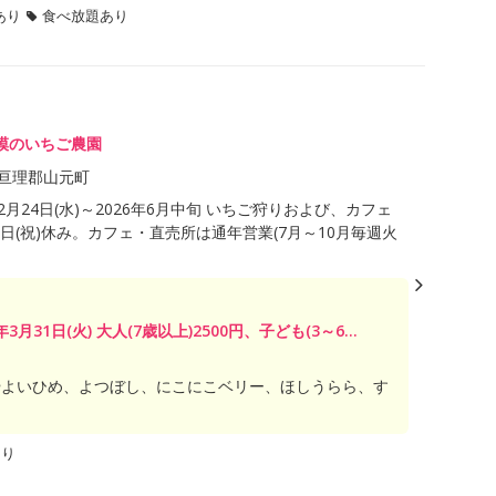
あり
食べ放題あり
模のいちご農園
亘理郡山元町
12月24日(水)～2026年6月中旬 いちご狩りおよび、カフェ
月1日(祝)休み。カフェ・直売所は通年営業(7月～10月毎週火
年3月31日(火) 大人(7歳以上)2500円、子ども(3～6...
やよいひめ、よつぼし、にこにこベリー、ほしうらら、す
あり