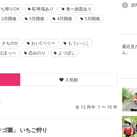
四
2
ち帰りOK
駐車場あり
食べ放題あり
2月開催
3月開催
4月開催
5月開催
さちのか
おいCベリー
もういっこ
最近見
ん。
紅ほっぺ
恋みのり
よつぼし
人気順
た
全 12 件中 1 〜 10 件
チゴ園」 いちご狩り