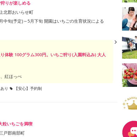
ご狩りが楽しめる
上北郡おいらせ町
年3月中旬(予定)～5月下旬 開園はいちごの生育状況による
り体験 100グラム300円。いちご狩り(入園料込み) 大人
め、紅ほっぺ
題あり
【安心】予約制
大粒いちごを満喫
三戸郡南部町