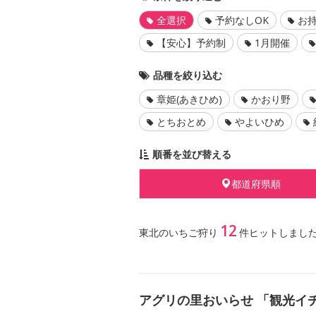
全選択
予約なしOK
お持
【安心】予約制
1月開催
品種を絞り込む
章姫(あきひめ)
かおり野
とちおとめ
やよいひめ
順番を並び替える
都道府県順
12
東北のいちご狩り
件ヒットしまし
アグリの里おいらせ 「観光イ