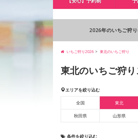
【安心】予約制
予
2026年のいちご狩
いちご狩り2026
東北のいちご狩り
東北のいちご狩り
エリアを絞り込む
全国
東北
秋田県
山形県
条件を絞り込む