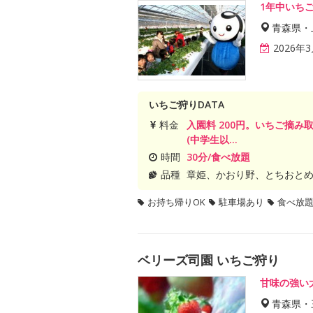
1年中いち
青森県・
2026
いちご狩りDATA
料金
入園料 200円。いちご摘み取
(中学生以...
時間
30分/食べ放題
品種
章姫、かおり野、とちおと
お持ち帰りOK
駐車場あり
食べ放
ベリーズ司園 いちご狩り
甘味の強い
青森県・