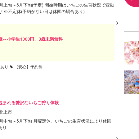
年4月上旬～6月下旬(予定) 開始時期はいちごの生育状況で変動
り ※不定休(予約がない日は休園の場合あり)
3歳～小学生1000円、3歳未満無料
題あり
【安心】予約制
包まれる贅沢ないちご狩り体験
北上市
年1月中旬～5月下旬 月曜定休。いちごの生育状況により休園
あり