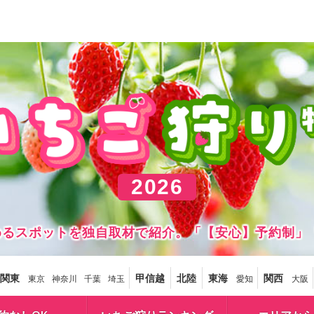
2026
しめるスポットを独自取材で紹介。「【安心】予約制」
関東
甲信越
北陸
東海
関西
東京
神奈川
千葉
埼玉
愛知
大阪