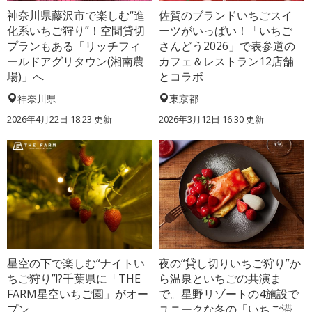
神奈川県藤沢市で楽しむ“進
佐賀のブランドいちごスイ
化系いちご狩り”！空間貸切
ーツがいっぱい！「いちご
プランもある「リッチフィ
さんどう2026」で表参道の
ールドアグリタウン(湘南農
カフェ＆レストラン12店舗
場)」へ
とコラボ
神奈川県
東京都
2026年4月22日 18:23 更新
2026年3月12日 16:30 更新
星空の下で楽しむ“ナイトい
夜の“貸し切りいちご狩り”か
ちご狩り”!?千葉県に「THE
ら温泉といちごの共演ま
FARM星空いちご園」がオー
で。星野リゾートの4施設で
プン
ユニークな冬の「いちご滞