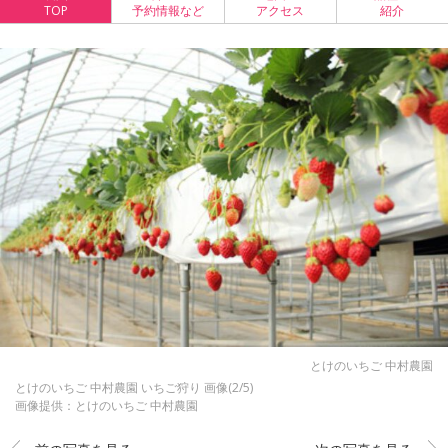
TOP
予約情報など
アクセス
紹介
とけのいちご 中村農園
とけのいちご 中村農園 いちご狩り 画像(2/5)
画像提供：とけのいちご 中村農園