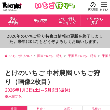
閲覧履歴
MENU
安心
いちご狩り
エリアから
予約不要
予約制
ランキング
探す
2026年のいちご狩り特集は情報の更新を終了しまし
た。来年(2027)もどうぞよろしくお願いします。
いちご狩り2026
関東のいちご狩り
千葉県のいちご狩り
千葉
とけのいちご 中村農園 いちご狩
り（画像2枚目）
2026年1月3日(土)～5月6日(振休)
※水曜定休
農園
料金・
地図・
品種の