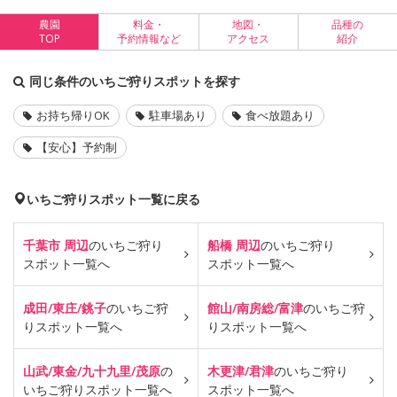
農園
料金・
地図・
品種の
TOP
予約情報など
アクセス
紹介
同じ条件のいちご狩りスポットを探す
お持ち帰りOK
駐車場あり
食べ放題あり
【安心】予約制
いちご狩りスポット一覧に戻る
千葉市 周辺
のいちご狩り
船橋 周辺
のいちご狩り
スポット一覧へ
スポット一覧へ
成田/東庄/銚子
のいちご狩
館山/南房総/富津
のいちご狩
り
スポット一覧へ
り
スポット一覧へ
山武/東金/九十九里/茂原
の
木更津/君津
のいちご狩り
いちご狩り
スポット一覧へ
スポット一覧へ