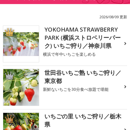
2026/08/09 更新
YOKOHAMA STRAWBERRY
1
PARK (横浜ストロベリーパー
ク) いちご狩り／神奈川県
横浜で年中いちごを楽しめる
世田谷いちご熟 いちご狩り／
2
東京都
新鮮ないちごを30分食べ放題で堪能
いちごの里 いちご狩り／栃木
3
県