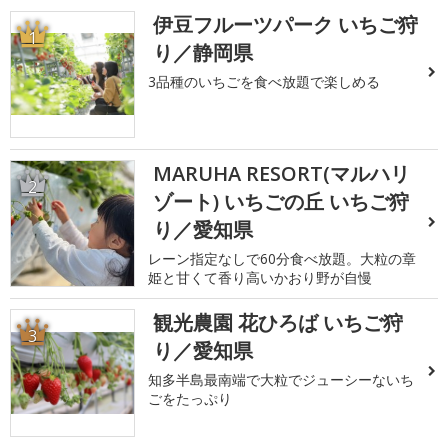
伊豆フルーツパーク いちご狩
1
り／静岡県
3品種のいちごを食べ放題で楽しめる
MARUHA RESORT(マルハリ
2
ゾート) いちごの丘 いちご狩
り／愛知県
レーン指定なしで60分食べ放題。大粒の章
姫と甘くて香り高いかおり野が自慢
観光農園 花ひろば いちご狩
3
り／愛知県
知多半島最南端で大粒でジューシーないち
ごをたっぷり