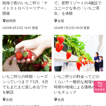
熱海で夜のいちご狩り「ナ
で。星野リゾートの4施設で
イトストロベリーツアー」
ユニークな冬の「いちご滞
開催
在」を体験
静岡県
全国
2026年4月22日 16:01 更新
2026年1月22日 09:00 更新
いちご狩りの時期・シーズ
いちご狩りの料金ってどの
ンっていつまで？5月、6月
くらい？一般的な相場や、
でもまだまだ楽しめるワケ
時期や地域による価格の違
閲覧履歴
を解説
いもチェック
全国
全国