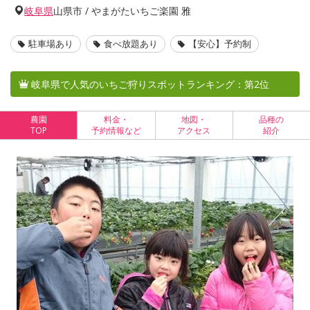
岐阜県
山県市 / やまがたいちご楽園 雅
駐車場あり
食べ放題あり
【安心】予約制
岐阜県で人気のいちご狩りスポットランキング：第2位
農園
料金・
地図・
品種の
TOP
予約情報など
アクセス
紹介