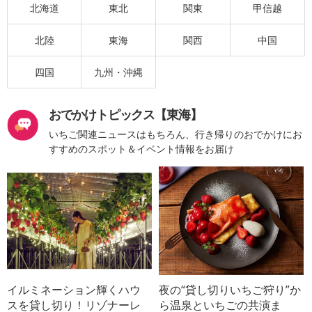
北海道
東北
関東
甲信越
北陸
東海
関西
中国
四国
九州・沖縄
おでかけトピックス【東海】
いちご関連ニュースはもちろん、行き帰りのおでかけにお
すすめのスポット＆イベント情報をお届け
イルミネーション輝くハウ
夜の“貸し切りいちご狩り”か
スを貸し切り！リゾナーレ
ら温泉といちごの共演ま