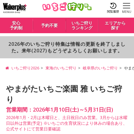
閲覧履歴
MENU
安心
いちご狩り
エリアから
予約不要
予約制
ランキング
探す
2026年のいちご狩り特集は情報の更新を終了しまし
た。来年(2027)もどうぞよろしくお願いします。
いちご狩り2026
東海のいちご狩り
岐阜県のいちご狩り
やま
やまがたいちご楽園 雅 いちご狩
り
営業期間：2026年1月10日(土)～5月31日(日)
2026年1月・2月は木曜日と、土日祝日のみ営業。3月からは水曜
日以外は営業(予定) ※いちごの生育状況により休みの場合あり、
公式サイトにて営業日要確認