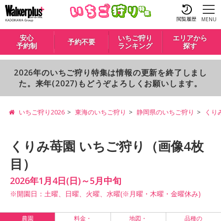
閲覧履歴
MENU
安心
いちご狩り
エリアから
予約不要
予約制
ランキング
探す
2026年のいちご狩り特集は情報の更新を終了しまし
た。来年(2027)もどうぞよろしくお願いします。
いちご狩り2026
東海のいちご狩り
静岡県のいちご狩り
くり
くりみ苺園 いちご狩り（画像4枚
目）
2026年1月4日(日)～5月中旬
※開園日：土曜、日曜、火曜、水曜(※月曜・木曜・金曜休み)
農園
料金・
地図・
品種の