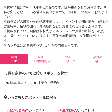
※掲載情報は2026年1月時点のものです。随時更新をしておりますが内
容が変更となっている場合がありますので、事前にご確認の上おでかけ
ください。
※自然災害の影響やその他諸事情により、イベントの開催情報、施設の
営業時間、植物の開花・見頃期間などは変更になる場合があります。
※掲載されている画像は取材先から本ページへの掲載の許諾をいただ
き、提供されたものとなります。画像の無断転載(二次使用)は禁止で
す。
※表示料金は消費税8％ないし10％の内税表示です。
農園
料金・
地図・
品種の
TOP
予約情報など
アクセス
紹介
同じ条件のいちご狩りスポットを探す
駐車場あり
【安心】予約制
いちご狩りスポット一覧に戻る
浜松/浜名湖
のいちご狩り
伊豆/熱海
のいちご狩り