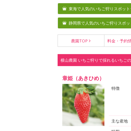
東海で人気のいちご狩りスポット
静岡県で人気のいちご狩りスポッ
農園
TOP
料金・
予約
横山農園 いちご狩りで採れるいちご
章姫（あきひめ）
特徴
主な産地