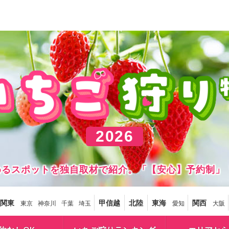
2026
しめるスポットを独自取材で紹介。「【安心】予約制」
関東
甲信越
北陸
東海
関西
東京
神奈川
千葉
埼玉
愛知
大阪