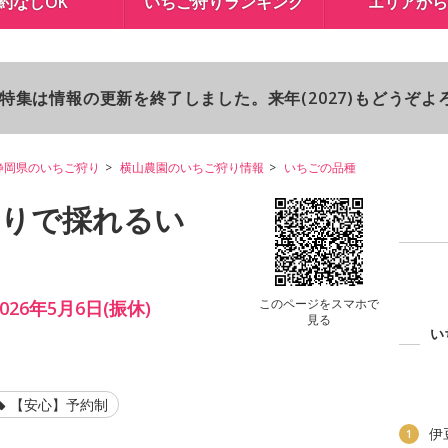
約なしOK
いちご狩りランキング
エリアから
り特集は情報の更新を終了しました。来年(2027)もどうぞ
静岡県のいちご狩り
横山農園のいちご狩り情報
いちごの品種
狩りで採れるい
このページをスマホで
26年5月6日(振休)
見る
い
【安心】予約制
伊
1