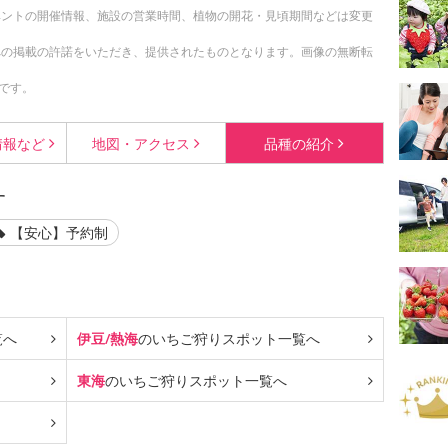
ベントの開催情報、施設の営業時間、植物の開花・見頃期間などは変更
への掲載の許諾をいただき、提供されたものとなります。画像の無断転
です。
情報など
地図・
アクセス
品種の
紹介
す
【安心】予約制
覧へ
伊豆/熱海
のいちご狩り
スポット一覧へ
東海
のいちご狩り
スポット一覧へ