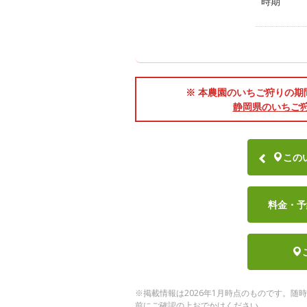
時期
※ 本農園のいちご狩りの期間は
静岡県のいちご
この
料金・予
※掲載情報は2026年1月時点のものです。
前にご確認の上おでかけください。