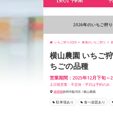
【安心】予約制
予
2026年のいちご狩
いちご狩り2026
東海のいちご狩り
横山農園 いちご
ちごの品種
営業期間：2025年12月下旬～20
土日祝営業・不定休・平日は予約のみ
静岡県
静岡市駿河区 / 横山農園
駐車場あり
食べ放題あり