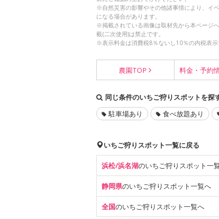
※自然災害の影響やその他諸事情により、イ
になる場合があります。
※掲載されている画像は取材先から本ページ
載(二次使用)は禁止です。
※表示料金は消費税8％ないし10％の内税表示
農園
TOP
料金・
予約
同じ条件のいちご狩りスポットを探
駐車場あり
食べ放題あり
いちご狩りスポット一覧に戻る
浜松/浜名湖
のいちご狩り
スポット一
静岡県
のいちご狩り
スポット一覧へ
全国
のいちご狩り
スポット一覧へ