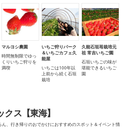
マルヨシ農園
いちご狩りパーク
久能石垣苺栽培元
＆いちごカフェ久
祖 常吉いちご園
時間無制限でゆっ
能屋
くりいちご狩りを
石垣いちごの味が
満喫
いちごは100年以
堪能できるいちご
上前から続く石垣
園
栽培
ックス【東海】
ろん、行き帰りのおでかけにおすすめのスポット＆イベント情