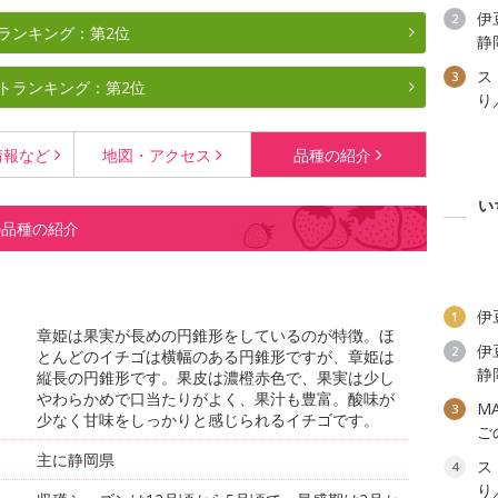
伊
2
ランキング：第2位
静
ス
3
トランキング：第2位
り
情報など
地図・
アクセス
品種の
紹介
い
の品種の紹介
伊
1
章姫は果実が長めの円錐形をしているのが特徴。ほ
伊
2
とんどのイチゴは横幅のある円錐形ですが、章姫は
静
縦長の円錐形です。果皮は濃橙赤色で、果実は少し
やわらかめで口当たりがよく、果汁も豊富。酸味が
M
3
少なく甘味をしっかりと感じられるイチゴです。
ご
主に静岡県
ス
4
り