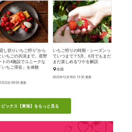
“貸し切りいちご狩り”から
いちご狩りの時期・シーズンっ
といちごの共演まで。星野
ていつまで？5月、6月でもまだ
ートの4施設でユニークな
まだ楽しめるワケを解説
「いちご滞在」を体験
全国
国
2025年12月18日 13:30 更新
1月22日 09:00 更新
トピックス【東海】をもっと見る