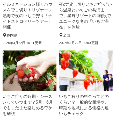
イルミネーション輝くハウ
夜の“貸し切りいちご狩り”か
スを貸し切り！リゾナーレ
ら温泉といちごの共演ま
熱海で夜のいちご狩り「ナ
で。星野リゾートの4施設で
イトストロベリーツアー」
ユニークな冬の「いちご滞
開催
在」を体験
静岡県
全国
2026年4月22日 16:01 更新
2026年1月22日 09:00 更新
いちご狩りの時期・シーズ
いちご狩りの料金ってどの
ンっていつまで？5月、6月
くらい？一般的な相場や、
でもまだまだ楽しめるワケ
時期や地域による価格の違
を解説
いもチェック