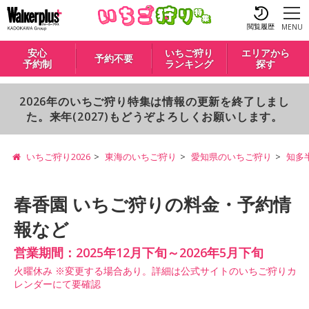
閲覧履歴
MENU
安心
いちご狩り
エリアから
予約不要
予約制
ランキング
探す
2026年のいちご狩り特集は情報の更新を終了しまし
た。来年(2027)もどうぞよろしくお願いします。
いちご狩り2026
東海のいちご狩り
愛知県のいちご狩り
知多
春香園 いちご狩りの料金・予約情
報など
営業期間：2025年12月下旬～2026年5月下旬
火曜休み ※変更する場合あり。詳細は公式サイトのいちご狩りカ
レンダーにて要確認