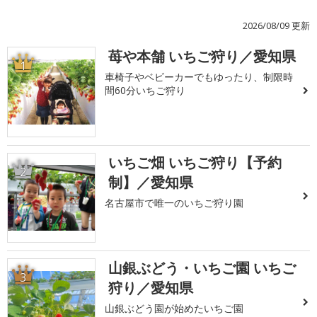
2026/08/09 更新
苺や本舗 いちご狩り／愛知県
1
車椅子やベビーカーでもゆったり、制限時
間60分いちご狩り
いちご畑 いちご狩り【予約
2
制】／愛知県
名古屋市で唯一のいちご狩り園
山銀ぶどう・いちご園 いちご
3
狩り／愛知県
山銀ぶどう園が始めたいちご園