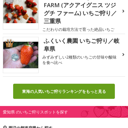
2
FARM (アクアイグニス ツジ
グチ ファーム) いちご狩り／
三重県
こだわりの栽培方法で育った絶品いちご
ふくいく農園 いちご狩り／岐
3
阜県
みずみずしい2種類のいちごの甘味や酸味
を食べ比べ
東海の人気いちご狩りランキングをもっと見る
愛知県 のいちご狩りスポットを探す
周辺の都道府県から探す