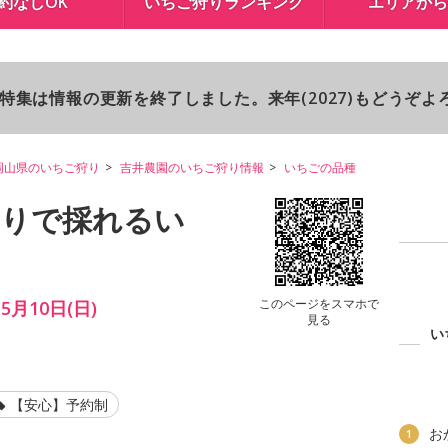
約なしOK
いちご狩りランキング
エリアから
り特集は情報の更新を終了しました。来年(2027)もどうぞ
岡山県のいちご狩り
吉井農園のいちご狩り情報
いちごの品種
狩りで採れるい
このページをスマホで
5月10日(日)
見る
い
【安心】予約制
お
1