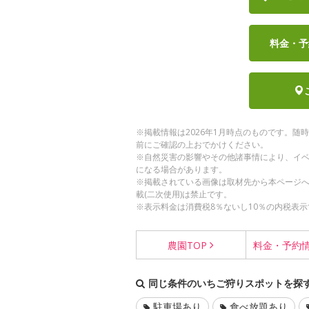
料金・予
※掲載情報は2026年1月時点のものです。
前にご確認の上おでかけください。
※自然災害の影響やその他諸事情により、イ
になる場合があります。
※掲載されている画像は取材先から本ページ
載(二次使用)は禁止です。
※表示料金は消費税8％ないし10％の内税表示
農園
TOP
料金・
予約
同じ条件のいちご狩りスポットを探
駐車場あり
食べ放題あり