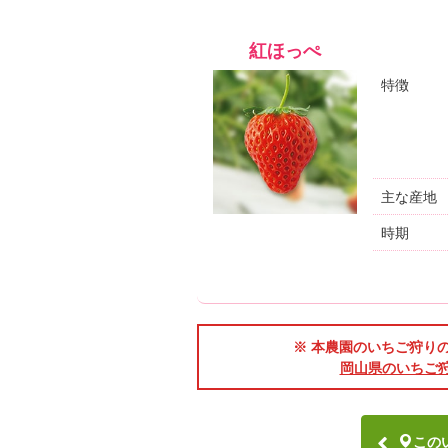
紅ほっぺ
特徴
主な産地
時期
※ 本農園のいちご狩りの期
岡山県のいちご
この