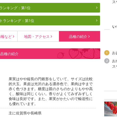
ス
ランキング：第1位
トランキング：第1位
い
情報など
地図・
アクセス
品種の
紹介
お
1
の品種の紹介
お
2
ス
果実はやや縦長の円錐形をしていて、サイズは比較
的大玉。果皮は光沢のある濃赤色で、果肉は中まで
赤く色づきます。糖度は親のさちのかよりもやや高
く、酸味は同じくらい。香りがよくてみずみずしく
食味は良好です。また、果実がかたいので輸送性に
も優れています。
主に佐賀県や長崎県