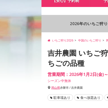
【安心】予約制
予
2026年のいちご狩
いちご狩り2026
中国のいちご狩り
吉井農園 いちご
ちごの品種
営業期間：2026年1月2日(金)～
シーズン中無休
岡山県
赤磐市 / 吉井農園
駐車場あり
食べ放題あり