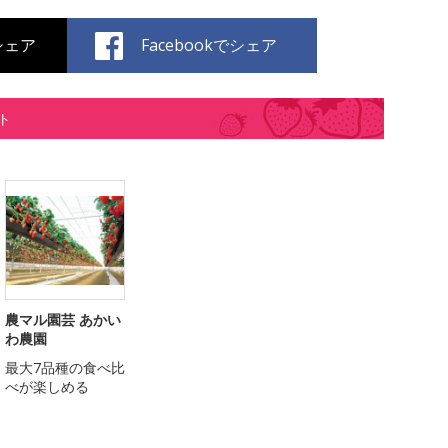
でシェア
Facebookでシェア
ト
農マル園芸 あかい
わ農園
最大7品種の食べ比
べが楽しめる