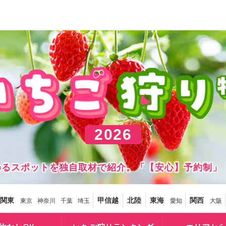
2026
しめるスポットを独自取材で紹介。「【安心】予約制」
関東
甲信越
北陸
東海
関西
東京
神奈川
千葉
埼玉
愛知
大阪