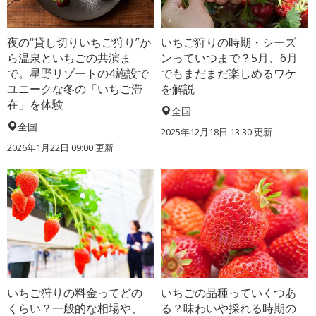
夜の“貸し切りいちご狩り”か
いちご狩りの時期・シーズ
ら温泉といちごの共演ま
ンっていつまで？5月、6月
で。星野リゾートの4施設で
でもまだまだ楽しめるワケ
ユニークな冬の「いちご滞
を解説
在」を体験
全国
全国
2025年12月18日 13:30 更新
2026年1月22日 09:00 更新
いちご狩りの料金ってどの
いちごの品種っていくつあ
くらい？一般的な相場や、
る？味わいや採れる時期の