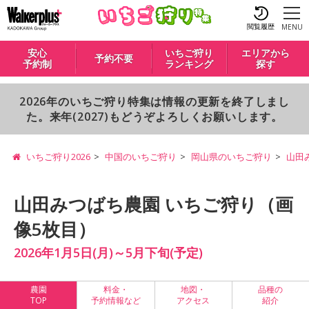
閲覧履歴
MENU
安心
いちご狩り
エリアから
予約不要
予約制
ランキング
探す
2026年のいちご狩り特集は情報の更新を終了しまし
た。来年(2027)もどうぞよろしくお願いします。
いちご狩り2026
中国のいちご狩り
岡山県のいちご狩り
山田
山田みつばち農園 いちご狩り（画
像5枚目）
2026年1月5日(月)～5月下旬(予定)
農園
料金・
地図・
品種の
TOP
予約情報など
アクセス
紹介