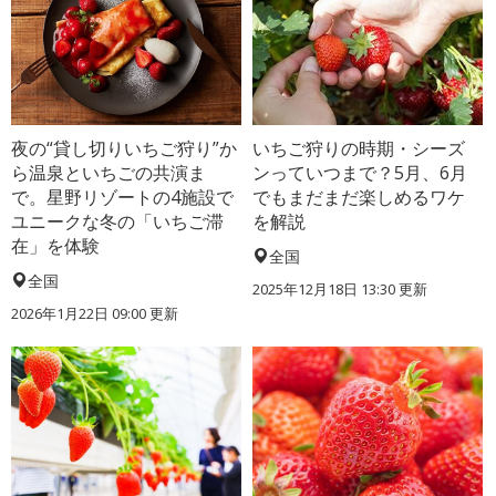
夜の“貸し切りいちご狩り”か
いちご狩りの時期・シーズ
ら温泉といちごの共演ま
ンっていつまで？5月、6月
で。星野リゾートの4施設で
でもまだまだ楽しめるワケ
ユニークな冬の「いちご滞
を解説
在」を体験
全国
全国
2025年12月18日 13:30 更新
2026年1月22日 09:00 更新