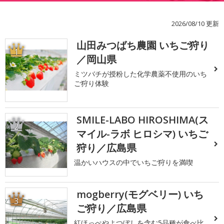
2026/08/10 更新
山田みつばち農園 いちご狩り
1
／岡山県
ミツバチが授粉した化学農薬不使用のいち
ご狩り体験
SMILE-LABO HIROSHIMA(ス
2
マイル-ラボ ヒロシマ) いちご
狩り／広島県
温かいハウスの中でいちご狩りを満喫
mogberry(モグベリー) いち
3
ご狩り／広島県
紅ほっぺやよつぼしを含む5品種が食べ比