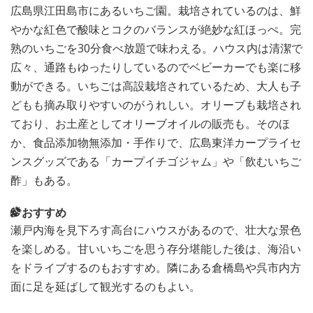
広島県江田島市にあるいちご園。栽培されているのは、鮮
やかな紅色で酸味とコクのバランスが絶妙な紅ほっぺ。完
熟のいちごを30分食べ放題で味わえる。ハウス内は清潔で
広々、通路もゆったりしているのでベビーカーでも楽に移
動ができる。いちごは高設栽培されているため、大人も子
どもも摘み取りやすいのがうれしい。オリーブも栽培され
ており、お土産としてオリーブオイルの販売も。そのほ
か、食品添加物無添加・手作りで、広島東洋カープライセ
ンスグッズである「カープイチゴジャム」や「飲むいちご
酢」もある。
おすすめ
瀬戸内海を見下ろす高台にハウスがあるので、壮大な景色
を楽しめる。甘いいちごを思う存分堪能した後は、海沿い
をドライブするのもおすすめ。隣にある倉橋島や呉市内方
面に足を延ばして観光するのもよい。