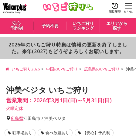
閲覧履歴
MENU
安心
いちご狩り
エリアから
予約不要
予約制
ランキング
探す
2026年のいちご狩り特集は情報の更新を終了しまし
た。来年(2027)もどうぞよろしくお願いします。
いちご狩り2026
中国のいちご狩り
広島県のいちご狩り
沖美
沖美ベジタ いちご狩り
営業期間：2026年3月1日(日)～5月31日(日)
火曜定休
広島県
江田島市 / 沖美ベジタ
駐車場あり
食べ放題あり
【安心】予約制