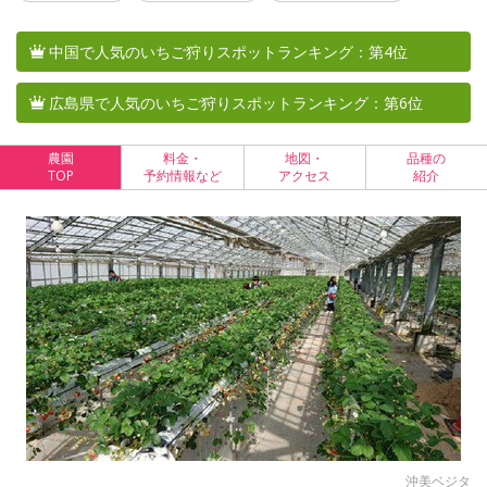
中国で人気のいちご狩りスポットランキング：第4位
広島県で人気のいちご狩りスポットランキング：第6位
農園
料金・
地図・
品種の
TOP
予約情報など
アクセス
紹介
沖美ベジタ