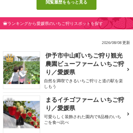
閲覧履歴をもっと見る
ランキングから愛媛県のいちご狩りスポットを探す
2026/08/08 更新
伊予市中山町いちご狩り観光
1
農園ビューファーム いちご狩
り／愛媛県
自然を満喫できるいちご狩りと道の駅を楽
しもう
まるイチゴファーム いちご狩
2
り／愛媛県
可愛らしく装飾された園内で8品種のいち
ごを食べ比べ