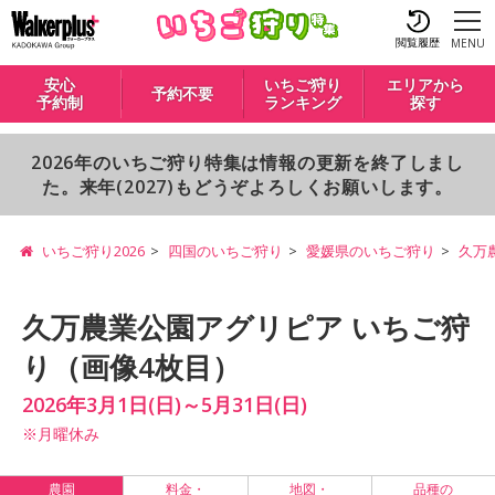
閲覧履歴
MENU
安心
いちご狩り
エリアから
予約不要
予約制
ランキング
探す
2026年のいちご狩り特集は情報の更新を終了しまし
た。来年(2027)もどうぞよろしくお願いします。
いちご狩り2026
四国のいちご狩り
愛媛県のいちご狩り
久万
久万農業公園アグリピア いちご狩
り（画像4枚目）
2026年3月1日(日)～5月31日(日)
※月曜休み
農園
料金・
地図・
品種の