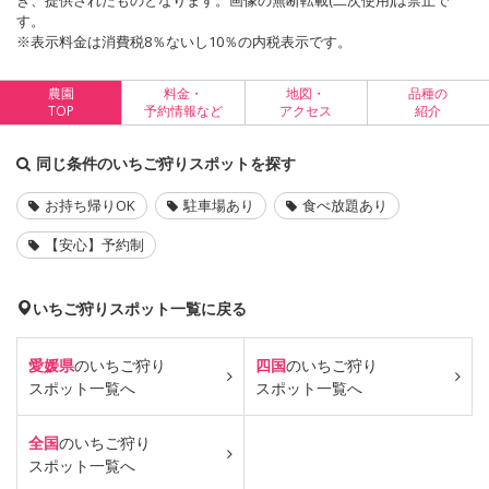
き、提供されたものとなります。画像の無断転載(二次使用)は禁止で
す。
※表示料金は消費税8％ないし10％の内税表示です。
農園
料金・
地図・
品種の
TOP
予約情報など
アクセス
紹介
同じ条件のいちご狩りスポットを探す
お持ち帰りOK
駐車場あり
食べ放題あり
【安心】予約制
いちご狩りスポット一覧に戻る
愛媛県
のいちご狩り
四国
のいちご狩り
スポット一覧へ
スポット一覧へ
全国
のいちご狩り
スポット一覧へ