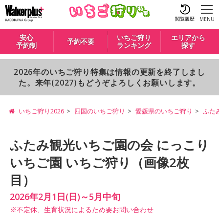
閲覧履歴
MENU
安心
いちご狩り
エリアから
予約不要
予約制
ランキング
探す
2026年のいちご狩り特集は情報の更新を終了しまし
た。来年(2027)もどうぞよろしくお願いします。
いちご狩り2026
四国のいちご狩り
愛媛県のいちご狩り
ふた
ふたみ観光いちご園の会 にっこり
いちご園 いちご狩り（画像2枚
目）
2026年2月1日(日)～5月中旬
※不定休、生育状況によるため要お問い合わせ