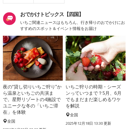
おでかけトピックス【四国】
いちご関連ニュースはもちろん、行き帰りのおでかけにお
すすめのスポット＆イベント情報をお届け
夜の“貸し切りいちご狩り”か
いちご狩りの時期・シーズ
ら温泉といちごの共演ま
ンっていつまで？5月、6月
で。星野リゾートの4施設で
でもまだまだ楽しめるワケ
ユニークな冬の「いちご滞
を解説
在」を体験
全国
全国
2025年12月18日 13:30 更新