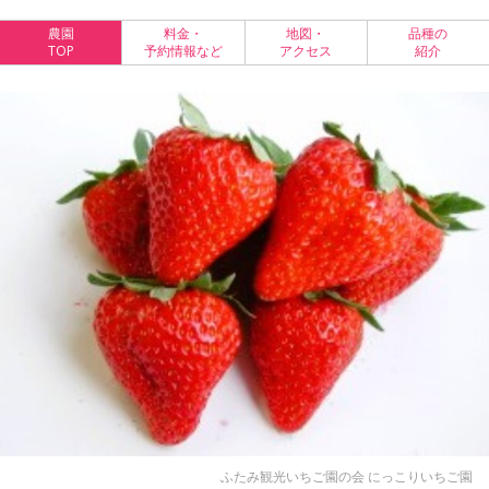
農園
料金・
地図・
品種の
TOP
予約情報など
アクセス
紹介
ふたみ観光いちご園の会 にっこりいちご園