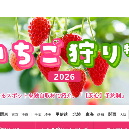
2026
しめるスポットを独自取材で紹介。「【安心】予約制」
関東
甲信越
北陸
東海
関西
東京
神奈川
千葉
埼玉
愛知
大阪