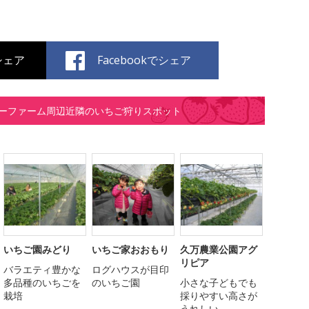
でシェア
Facebookでシェア
ーファーム周辺近隣のいちご狩りスポット
いちご園みどり
いちご家おおもり
久万農業公園アグ
リピア
バラエティ豊かな
ログハウスが目印
多品種のいちごを
のいちご園
小さな子どもでも
栽培
採りやすい高さが
うれしい