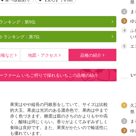
県
ま
2
ゆ
3
ランキング：第9位
ふ
4
トランキング：第7位
い
エ
5
情報など
地図・
アクセス
品種の
紹介
い
ーファーム いちご狩りで採れるいちごの品種の紹介
果実はやや縦長の円錐形をしていて、サイズは比較
久
1
的大玉。果皮は光沢のある濃赤色で、果肉は中まで
県
赤く色づきます。糖度は親のさちのかよりもやや高
ま
く、酸味は同じくらい。香りがよくてみずみずしく
2
食味は良好です。また、果実がかたいので輸送性に
ゆ
3
も優れています。