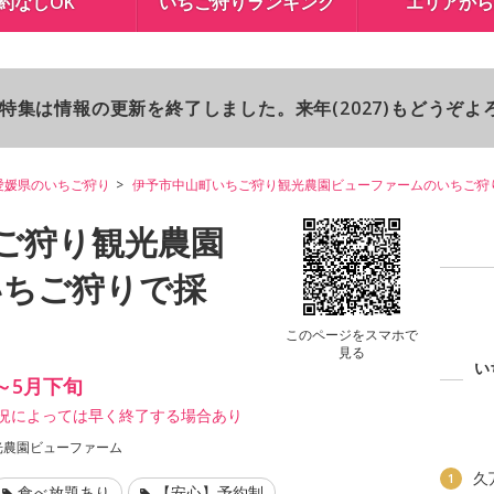
約なしOK
いちご狩りランキング
エリアから
り特集は情報の更新を終了しました。来年(2027)もどうぞ
愛媛県のいちご狩り
伊予市中山町いちご狩り観光農園ビューファームのいちご狩
ご狩り観光農園
いちご狩りで採
このページをスマホで
見る
い
)～5月下旬
状況によっては早く終了する場合あり
観光農園ビューファーム
久
1
食べ放題あり
【安心】予約制