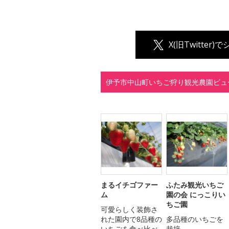
X(旧Twitter)
伊予市中山町いちご狩り観光農園ビュ
まるイチゴファー
ふたみ観光いちご
ム
園の会 にっこりい
ちご園
可愛らしく装飾さ
れた園内で8品種の
多品種のいちごを
いちごを食べ比べ
栽培