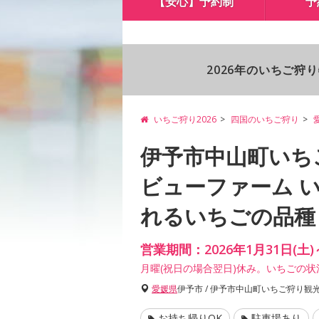
【安心】予約制
予
2026年のいちご狩
いちご狩り2026
四国のいちご狩り
伊予市中山町いち
ビューファーム 
れるいちごの品種
営業期間：2026年1月31日(土
月曜(祝日の場合翌日)休み。いちごの
愛媛県
伊予市 / 伊予市中山町いちご狩り
お持ち帰りOK
駐車場あり