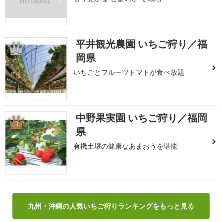
平井観光農園 いちご狩り／福
2
岡県
いちごとフルーツトマトが食べ放題
中野果実園 いちご狩り／福岡
3
県
有機土壌の健康なあまおうを堪能
九州・沖縄の人気いちご狩りランキングをもっと見る