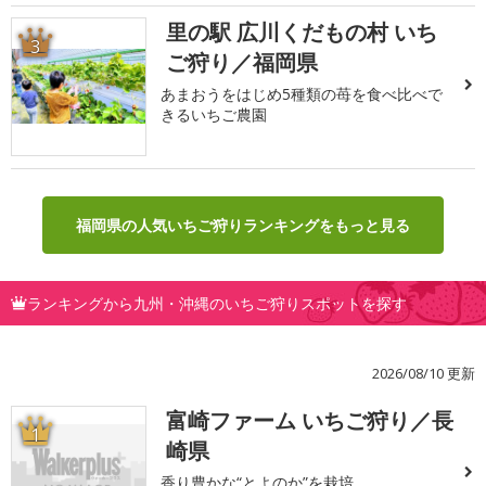
里の駅 広川くだもの村 いち
3
ご狩り／福岡県
あまおうをはじめ5種類の苺を食べ比べで
きるいちご農園
福岡県の人気いちご狩りランキングをもっと見る
ランキングから九州・沖縄のいちご狩りスポットを探す
2026/08/10 更新
富崎ファーム いちご狩り／長
1
崎県
香り豊かな“とよのか”を栽培