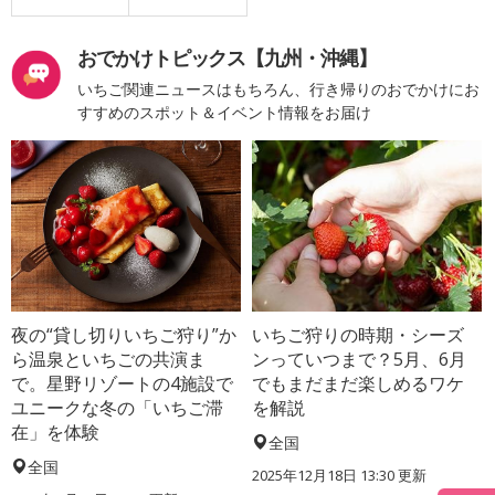
おでかけトピックス【九州・沖縄】
いちご関連ニュースはもちろん、行き帰りのおでかけにお
すすめのスポット＆イベント情報をお届け
夜の“貸し切りいちご狩り”か
いちご狩りの時期・シーズ
ら温泉といちごの共演ま
ンっていつまで？5月、6月
で。星野リゾートの4施設で
でもまだまだ楽しめるワケ
ユニークな冬の「いちご滞
を解説
在」を体験
全国
全国
2025年12月18日 13:30 更新