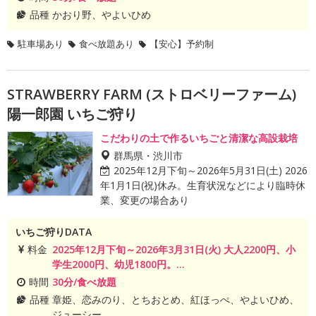
品種
かおり野、やよいひめ
駐車場あり
食べ放題あり
【安心】予約制
STRAWBERRY FARM (ストロベリーファーム)
陽一郎園 いちご狩り
こだわりの土で作るいちごと清潔な高設栽培
群馬県・渋川市
2025年12月下旬～2026年5月31日(土) 2026
年1月1日(祝)休み。生育状況などにより臨時休
業、変更の場合あり
いちご狩りDATA
料金
2025年12月下旬～2026年3月31日(火) 大人2200円、小
学生2000円、幼児1800円。...
時間
30分/食べ放題
品種
章姫、恋みのり、とちおとめ、紅ほっぺ、やよいひめ、
ジューシー