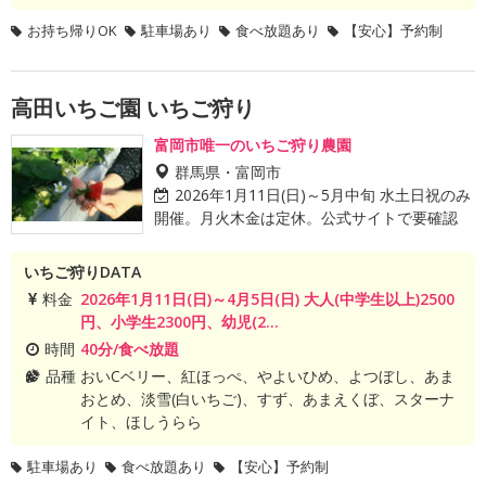
お持ち帰りOK
駐車場あり
食べ放題あり
【安心】予約制
高田いちご園 いちご狩り
富岡市唯一のいちご狩り農園
群馬県・富岡市
2026年1月11日(日)～5月中旬 水土日祝のみ
開催。月火木金は定休。公式サイトで要確認
いちご狩りDATA
料金
2026年1月11日(日)～4月5日(日) 大人(中学生以上)2500
円、小学生2300円、幼児(2...
時間
40分/食べ放題
品種
おいCベリー、紅ほっぺ、やよいひめ、よつぼし、あま
おとめ、淡雪(白いちご)、すず、あまえくぼ、スターナ
イト、ほしうらら
駐車場あり
食べ放題あり
【安心】予約制