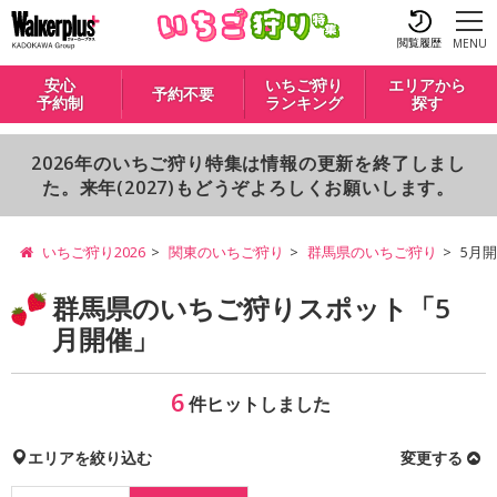
閲覧履歴
MENU
安心
いちご狩り
エリアから
予約不要
予約制
ランキング
探す
2026年のいちご狩り特集は情報の更新を終了しまし
た。来年(2027)もどうぞよろしくお願いします。
いちご狩り2026
関東のいちご狩り
群馬県のいちご狩り
5月
群馬県のいちご狩りスポット「5
月開催」
6
件ヒットしました
エリアを絞り込む
変更する