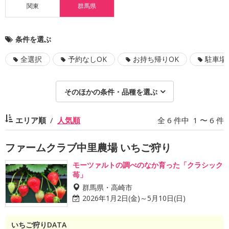
関東
群馬県
条件を選ぶ
全選択
予約なしOK
お持ち帰りOK
駐車場
そのほかの条件・品種を選ぶ
エリア順
人気順
全 6 件中 1 〜 6 件
ファームクラブ中里農場 いちご狩り
モーツァルトの調べのなか育った「クラシック
苺」
群馬県・高崎市
2026年1月2日(金)～5月10日(日)
いちご狩りDATA