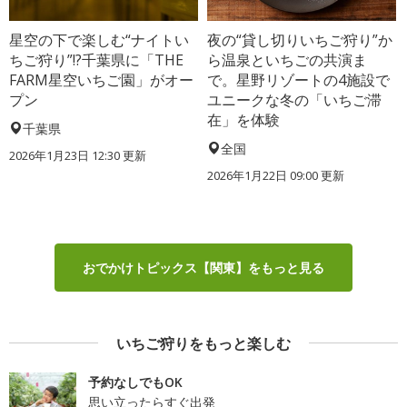
星空の下で楽しむ“ナイトい
夜の“貸し切りいちご狩り”か
ちご狩り”!?千葉県に「THE
ら温泉といちごの共演ま
FARM星空いちご園」がオー
で。星野リゾートの4施設で
プン
ユニークな冬の「いちご滞
在」を体験
千葉県
全国
2026年1月23日 12:30 更新
2026年1月22日 09:00 更新
おでかけトピックス【関東】をもっと見る
いちご狩りをもっと楽しむ
予約なしでもOK
思い立ったらすぐ出発