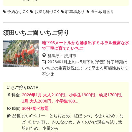
予約なしOK
お持ち帰りOK
駐車場あり
食べ放題あり
須田いちご園 いちご狩り
地下93メートルから湧き出すミネラル豊富な水
で丁寧に育てたいちご
群馬県・渋川市
2026年1月上旬～5月下旬(予定) 終了時期は
いちごの生育状況によって早まる可能性あり※
不定休
いちご狩りDATA
料金
2026年1月 大人2100円、小学生1900円、幼児1700円。
2月 大人2000円、小学生180...
時間
30分/食べ放題
品種
おいCベリー、とちおとめ、紅ほっぺ、やよいひめ、な
ど ※よつぼし、かんなひめ、みくのかは現在お試し栽
培のため、少量のみ