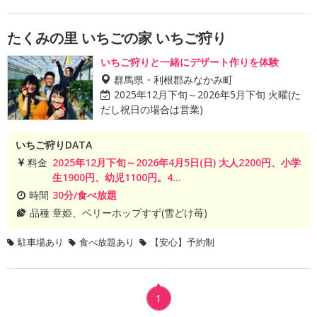
たくみの里 いちごの家 いちご狩り
いちご狩りと一緒にデザート作りを体験
群馬県・利根郡みなかみ町
2025年12月下旬～2026年5月下旬 火曜(た
だし祝日の場合は営業)
いちご狩りDATA
料金
2025年12月下旬～2026年4月5日(日) 大人2200円、小学
生1900円、幼児1100円。4...
時間
30分/食べ放題
品種
章姫、ベリーホップすず(雪どけ苺)
駐車場あり
食べ放題あり
【安心】予約制
1