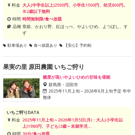
料金
大人(中学生以上)2500円、小学生1500円、幼児800円。
※2歳以下無料
時間
時間無制限/食べ放題
品種
章姫、かおり野、紅ほっぺ、やよいひめ、よつぼし、す
ず
駐車場あり
食べ放題あり
【安心】予約制
果実の里 原田農園 いちご狩り
糖度が高いやよいひめの甘味を堪能
群馬県・沼田市
2025年11月上旬～2026年6月上旬予定 年中
無休
いちご狩りDATA
料金
2025年11月上旬～2026年1月5日(月)：大人(小学生以
上)1980円、子ども(3歳～未就学児...
時間
30分/食べ放題