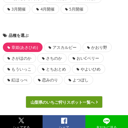
3月開催
4月開催
5月開催
品種を選ぶ
章姫(あきひめ)
アスカルビー
かおり野
さがほのか
さちのか
おいCベリー
もういっこ
とちおとめ
やよいひめ
紅ほっぺ
恋みのり
よつぼし
山梨県のいちご狩りスポット一覧へ
シェアする
シェア
友だちに送る