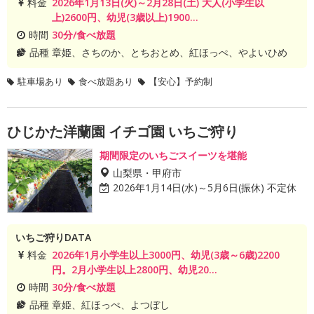
料金
2026年1月13日(火)～2月28日(土) 大人(小学生以
上)2600円、幼児(3歳以上)1900...
時間
30分/食べ放題
品種
章姫、さちのか、とちおとめ、紅ほっぺ、やよいひめ
駐車場あり
食べ放題あり
【安心】予約制
ひじかた洋蘭園 イチゴ園 いちご狩り
期間限定のいちごスイーツを堪能
山梨県・甲府市
2026年1月14日(水)～5月6日(振休) 不定休
いちご狩りDATA
料金
2026年1月小学生以上3000円、幼児(3歳～6歳)2200
円。2月小学生以上2800円、幼児20...
時間
30分/食べ放題
品種
章姫、紅ほっぺ、よつぼし