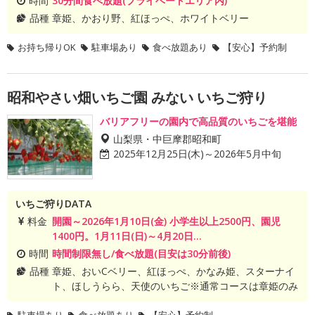
時間
30分間食べ放題(プライベートエリア内)
品種
章姫、かおり野、紅ほっぺ、ホワイトベリー
お持ち帰りOK
駐車場あり
食べ放題あり
【安心】予約制
昭和やさい畑いちご園 みない いちご狩り
バリアフリーの園内で高品質のいちごを堪能
山梨県・中巨摩郡昭和町
2025年12月25日(木)～2026年5月中旬
いちご狩りDATA
料金
開園～2026年1月10日(金) 小学生以上2500円、園児
1400円。1月11日(日)～4月20日...
時間
時間制限無し/食べ放題(目安は30分前後)
品種
章姫、おいCベリー、紅ほっぺ、かなみ姫、スターナイ
ト、ほしうらら、天使のいちご※通常コースは章姫のみ