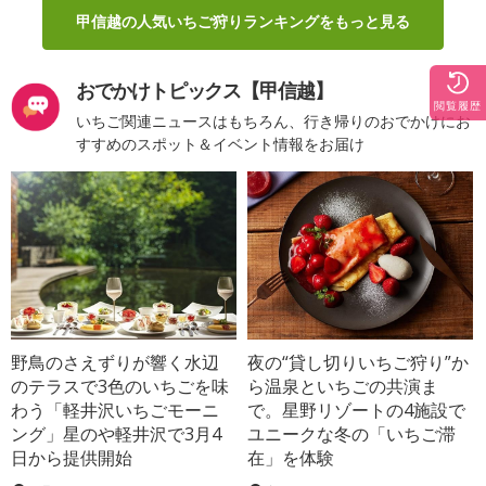
甲信越の人気いちご狩りランキングをもっと見る
おでかけトピックス【甲信越】
閲覧履歴
いちご関連ニュースはもちろん、行き帰りのおでかけにお
すすめのスポット＆イベント情報をお届け
野鳥のさえずりが響く水辺
夜の“貸し切りいちご狩り”か
のテラスで3色のいちごを味
ら温泉といちごの共演ま
わう「軽井沢いちごモーニ
で。星野リゾートの4施設で
ング」星のや軽井沢で3月4
ユニークな冬の「いちご滞
日から提供開始
在」を体験