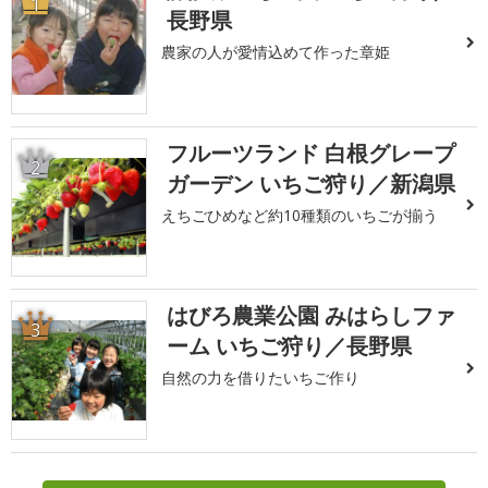
1
長野県
農家の人が愛情込めて作った章姫
フルーツランド 白根グレープ
2
ガーデン いちご狩り／新潟県
えちごひめなど約10種類のいちごが揃う
はびろ農業公園 みはらしファ
3
ーム いちご狩り／長野県
自然の力を借りたいちご作り