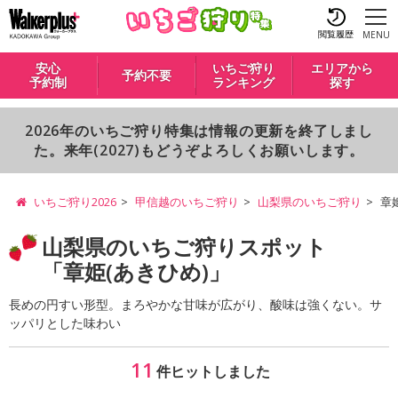
閲覧履歴
MENU
安心
いちご狩り
エリアから
予約不要
予約制
ランキング
探す
2026年のいちご狩り特集は情報の更新を終了しまし
た。来年(2027)もどうぞよろしくお願いします。
いちご狩り2026
甲信越のいちご狩り
山梨県のいちご狩り
章
山梨県のいちご狩りスポット
「章姫(あきひめ)」
長めの円すい形型。まろやかな甘味が広がり、酸味は強くない。サ
ッパリとした味わい
11
件ヒットしました