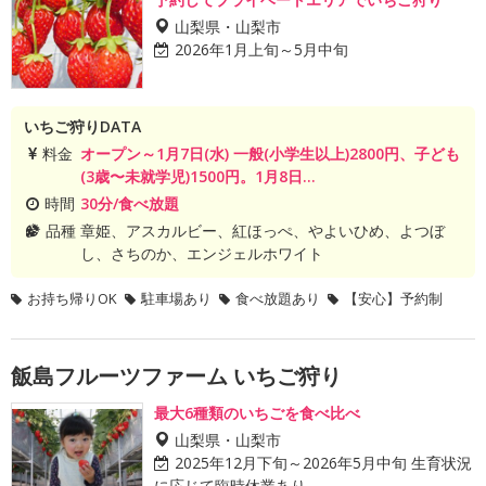
山梨県・山梨市
2026年1月上旬～5月中旬
いちご狩りDATA
料金
オープン～1月7日(水) 一般(小学生以上)2800円、子ども
(3歳〜未就学児)1500円。1月8日...
時間
30分/食べ放題
品種
章姫、アスカルビー、紅ほっぺ、やよいひめ、よつぼ
し、さちのか、エンジェルホワイト
お持ち帰りOK
駐車場あり
食べ放題あり
【安心】予約制
飯島フルーツファーム いちご狩り
最大6種類のいちごを食べ比べ
山梨県・山梨市
2025年12月下旬～2026年5月中旬 生育状況
に応じて臨時休業あり