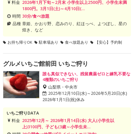
料金
2026年1月下旬～2月末 小学生以上2500円、小学生未満
1800円。3月1日(土)～4月10日(...
時間
30分/食べ放題
品種
章姫、かおり野、恋みのり、紅ほっぺ、よつぼし、星の
煌き、など
お持ち帰りOK
駐車場あり
食べ放題あり
【安心】予約制
グルメいちご館前田 いちご狩り
誰も真似できない、残留農薬ゼロと練乳不要な
4種類のいちご狩り
山梨県・中央市
2025年12月10日(水)～2026年5月20日(水)
2026年1月1日(祝)休み
いちご狩りDATA
料金
2025年12月～ 2026年1月14日(水) 大人(小学生以
上)3100円、子ども(3歳～小学生未...