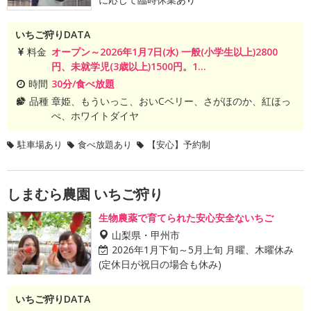
いちご狩りDATA
料金
オープン～2026年1月7日(水) 一般(小学生以上)2800
円、未就学児(3歳以上)1500円。1...
時間
30分/食べ放題
品種
章姫、もういっこ、おいCベリー、さがほのか、紅ほっ
ぺ、ホワイトダイヤ
駐車場あり
食べ放題あり
【安心】予約制
しまむら農園 いちご狩り
生物農薬で育てられた安心安全ないちご
山梨県・甲州市
2026年1月下旬～5月上旬 月曜、木曜休み
(定休日が祝日の場合も休み)
いちご狩りDATA