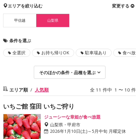
エリアを絞り込む
変更する
甲信越
山梨県
条件を選ぶ
全選択
お持ち帰りOK
駐車場あり
食べ放
そのほかの条件・品種を選ぶ
エリア順
人気順
全 11 件中 1 〜 10 件
いちご館 窪田 いちご狩り
ジューシーな章姫が食べ放題
山梨県・甲府市
2026年1月10日(土)～5月中旬 月曜定休