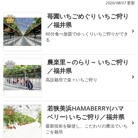
2026/08/07 更新
苺園いちごめぐり いちご狩り
1
／福井県
60分食べ放題でゆっくりいちご狩りができ
る
農楽里～のらり～ いちご狩り
2
／福井県
高設栽培で楽々いちご狩り
若狭美浜HAMABERRY(ハマ
3
ベリー) いちご狩り／福井県
最新技術を駆使し、こだわりの農法でいち
ごを栽培