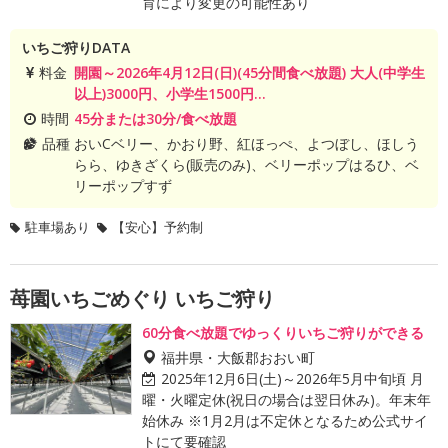
育により変更の可能性あり
いちご狩りDATA
料金
開園～2026年4月12日(日)(45分間食べ放題) 大人(中学生
以上)3000円、小学生1500円...
時間
45分または30分/食べ放題
品種
おいCベリー、かおり野、紅ほっぺ、よつぼし、ほしう
らら、ゆきざくら(販売のみ)、ベリーポップはるひ、ベ
リーポップすず
駐車場あり
【安心】予約制
苺園いちごめぐり いちご狩り
60分食べ放題でゆっくりいちご狩りができる
福井県・大飯郡おおい町
2025年12月6日(土)～2026年5月中旬頃 月
曜・火曜定休(祝日の場合は翌日休み)。年末年
始休み ※1月2月は不定休となるため公式サイ
トにて要確認