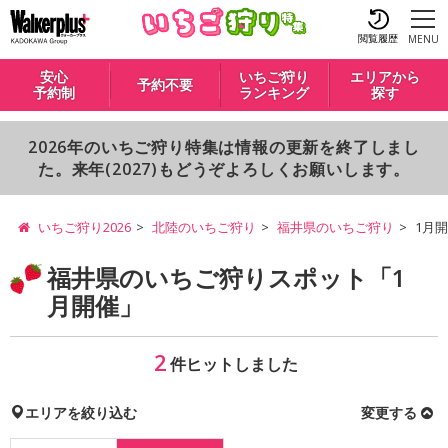
閲覧履歴
MENU
安心
いちご狩り
エリアから
予約不要
予約制
ランキング
探す
2026年のいちご狩り特集は情報の更新を終了しまし
た。来年(2027)もどうぞよろしくお願いします。
いちご狩り2026
北陸のいちご狩り
福井県のいちご狩り
1月
福井県のいちご狩りスポット「1
月開催」
2
件ヒットしました
エリアを絞り込む
変更する