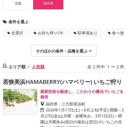
北陸
福井県
条件を選ぶ
全選択
お持ち帰りOK
駐車場あり
食べ放
そのほかの条件・品種を選ぶ
エリア順
人気順
全 2 件中 1 〜 2 件
若狭美浜HAMABERRY(ハマベリー) いちご狩り
最新技術を駆使し、こだわりの農法でいちごを
栽培
福井県・三方郡美浜町
2026年1月17日(土)～6月上旬(予定) 開園～2
月27日(金)は月曜・金曜休み。3月1日(日)～閉
園は月曜休み(祝日の場合は翌日)※いちごの生