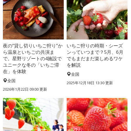
夜の“貸し切りいちご狩り”か
いちご狩りの時期・シーズ
ら温泉といちごの共演ま
ンっていつまで？5月、6月
で。星野リゾートの4施設で
でもまだまだ楽しめるワケ
ユニークな冬の「いちご滞
を解説
在」を体験
全国
全国
2025年12月18日 13:30 更新
2026年1月22日 09:00 更新