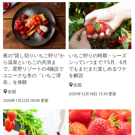
夜の“貸し切りいちご狩り”か
いちご狩りの時期・シーズ
ら温泉といちごの共演ま
ンっていつまで？5月、6月
で。星野リゾートの4施設で
でもまだまだ楽しめるワケ
ユニークな冬の「いちご滞
を解説
在」を体験
全国
全国
2025年12月18日 13:30 更新
2026年1月22日 09:00 更新