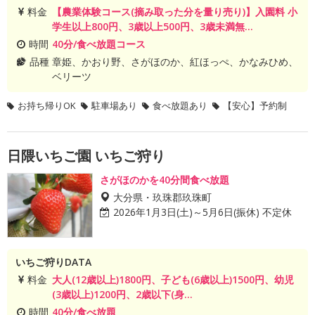
料金
【農業体験コース(摘み取った分を量り売り)】入園料 小
学生以上800円、3歳以上500円、3歳未満無...
時間
40分/食べ放題コース
品種
章姫、かおり野、さがほのか、紅ほっぺ、かなみひめ、
ベリーツ
お持ち帰りOK
駐車場あり
食べ放題あり
【安心】予約制
日隈いちご園 いちご狩り
さがほのかを40分間食べ放題
大分県・玖珠郡玖珠町
2026年1月3日(土)～5月6日(振休) 不定休
いちご狩りDATA
料金
大人(12歳以上)1800円、子ども(6歳以上)1500円、幼児
(3歳以上)1200円、2歳以下(身...
時間
40分/食べ放題