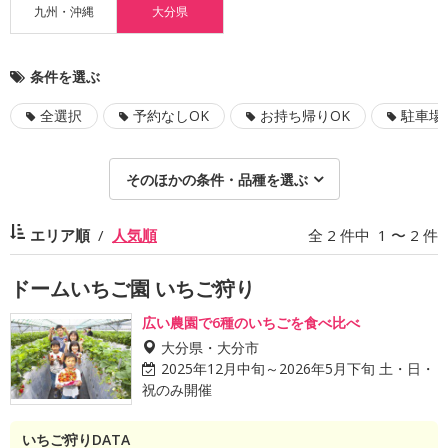
九州・沖縄
大分県
条件を選ぶ
全選択
予約なしOK
お持ち帰りOK
駐車場
そのほかの条件・品種を選ぶ
エリア順
人気順
全 2 件中 1 〜 2 件
ドームいちご園 いちご狩り
広い農園で6種のいちごを食べ比べ
大分県・大分市
2025年12月中旬～2026年5月下旬 土・日・
祝のみ開催
いちご狩りDATA