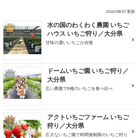
2026/08/07 更新
水の国のわくわく農園 いちご
1
ハウス いちご狩り／大分県
甘味の濃いいちごが自慢
ドームいちご園 いちご狩り／
2
大分県
広い農園で6種のいちごを食べ比べ
アクトいちごファーム いちご
3
狩り／大分県
広大ないちご園で時間無制限のいちご狩り