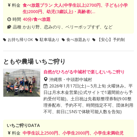
料金
食べ放題プラン 大人(中学生以上)2700円、子ども(小学
生)2000円、幼児(3歳以上)・高齢者(...
時間
40分/食べ放題
品種
かおり野、恋みのり、ベリーポップすず、など
お持ち帰りOK
駐車場あり
食べ放題あり
【安心】予約制
ともや農場 いちご狩り
自然がひろがる中城村で楽しむいちご狩り
沖縄県・中頭郡中城村
2026年1月17日(土)～5月上旬 火曜休み。平
日は月水木金営業(公式サイトで1週間前から予
約受付可能)。土日祝は先着順整理券制(9:00整
理券配布、予約不可、時間指定不可、団体利用
不可、前日にSNSで体験可能人数を告知)
いちご狩りDATA
料金
中学生以上2500円、小学生2000円、小学生未満幼児