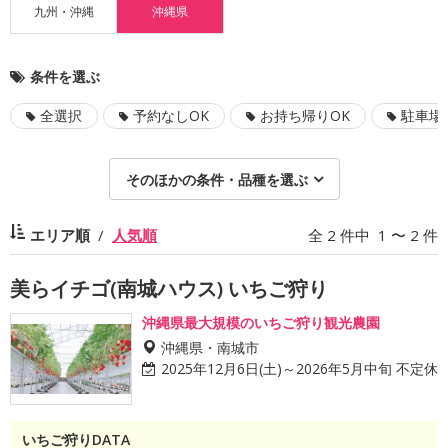
九州・沖縄
沖縄県
条件を選ぶ
全選択
予約なしOK
お持ち帰りOK
駐車場
そのほかの条件・品種を選ぶ
エリア順
人気順
全 2 件中 1 〜 2 件
美らイチゴ(南城ハウス) いちご狩り
沖縄県最大規模のいちご狩り観光農園
沖縄県・南城市
2025年12月6日(土)～2026年5月中旬 不定休
いちご狩りDATA