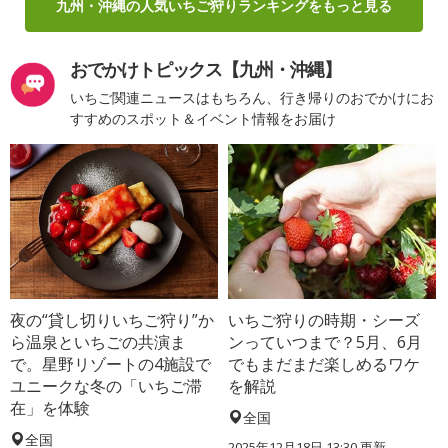
九州・沖縄の人気いちご狩りランキングをもっと見る
おでかけトピックス【九州・沖縄】
いちご関連ニュースはもちろん、行き帰りのおでかけにお
すすめのスポット＆イベント情報をお届け
夜の“貸し切りいちご狩り”か
いちご狩りの時期・シーズ
ら温泉といちごの共演ま
ンっていつまで？5月、6月
で。星野リゾートの4施設で
でもまだまだ楽しめるワケ
ユニークな冬の「いちご滞
を解説
在」を体験
全国
全国
2025年12月18日 13:30 更新