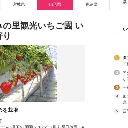
県
宮城県
山形県
福島県
みの里観光いちご園 い
い
狩り
J
1
／
ア
2
ち
一
3
め
4
県
めを栽培
四
5
町
日(土)～6月下旬 開園〜2026年3月末 平日休園、4