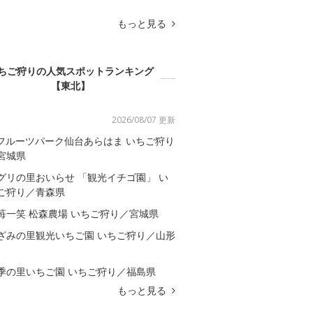
もっと見る
ちご狩りの人気スポットランキング
【東北】
2026/08/07 更新
Rフルーツパーク仙台あらはま いちご狩り
宮城県
グリの里おいらせ 「観光イチゴ園」 い
ご狩り／青森県
苺一笑 松森農場 いちご狩り／宮城県
ざみの里観光いちご園 いちご狩り／山形
季の里いちご園 いちご狩り／福島県
もっと見る