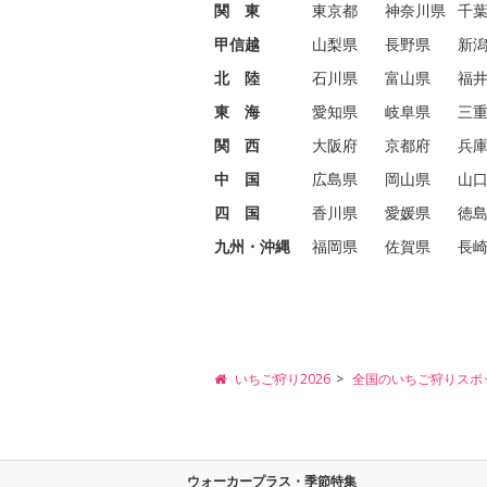
関 東
東京都
神奈川県
千
甲信越
山梨県
長野県
新
北 陸
石川県
富山県
福
東 海
愛知県
岐阜県
三
関 西
大阪府
京都府
兵
中 国
広島県
岡山県
山
四 国
香川県
愛媛県
徳
九州・沖縄
福岡県
佐賀県
長
いちご狩り2026
全国のいちご狩りスポ
ウォーカープラス・季節特集