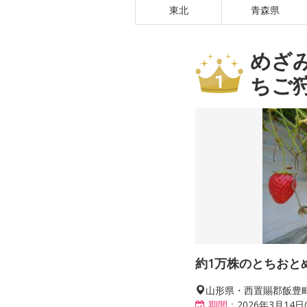
東北
青森県
めざ
ちご
約1万株のとちおと
山形県・西置賜郡飯豊
期間：
2026年3月14