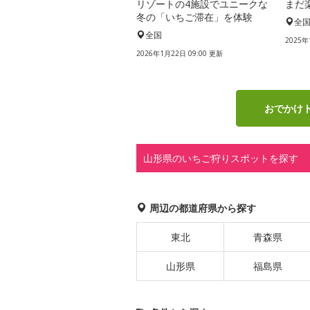
リゾートの4施設でユニークな
まだ
冬の「いちご滞在」を体験
全
全国
2025年
2026年1月22日 09:00 更新
おでかけ
山形県のいちご狩りスポットを探す
周辺の都道府県から探す
東北
青森県
山形県
福島県