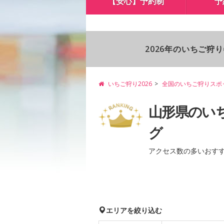
【安心】予約制
予
2026年のいちご狩
いちご狩り2026
全国のいちご狩りスポ
山形県のい
グ
アクセス数の多いおす
エリアを絞り込む