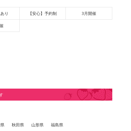
題あり
【安心】予約制
3月開催
催
す
手県
秋田県
山形県
福島県