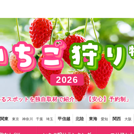
2026
しめるスポットを独自取材で紹介。「【安心】予約制」
関東
甲信越
北陸
東海
関西
東京
神奈川
千葉
埼玉
愛知
大阪