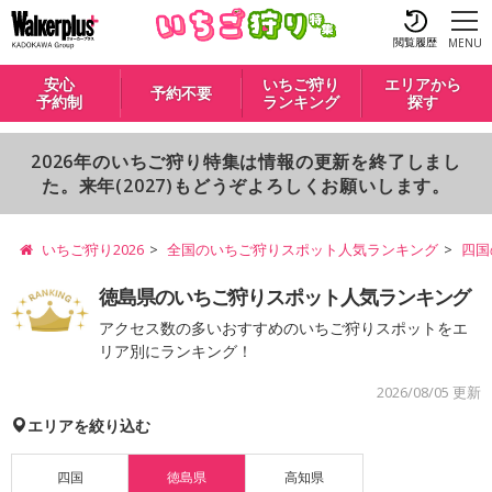
閲覧履歴
MENU
安心
いちご狩り
エリアから
予約不要
予約制
ランキング
探す
2026年のいちご狩り特集は情報の更新を終了しまし
た。来年(2027)もどうぞよろしくお願いします。
いちご狩り2026
全国のいちご狩りスポット人気ランキング
四国
徳島県のいちご狩りスポット人気ランキング
アクセス数の多いおすすめのいちご狩りスポットをエ
リア別にランキング！
2026/08/05 更新
エリアを絞り込む
四国
徳島県
高知県