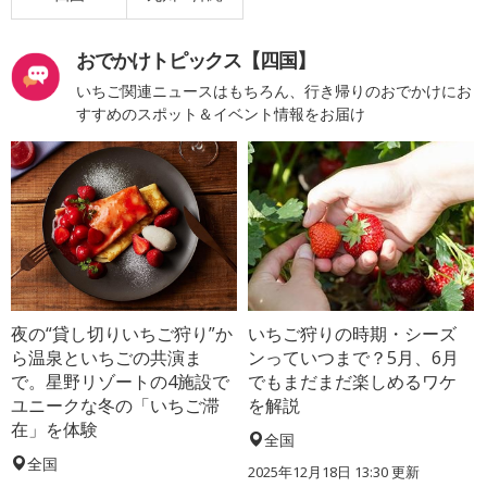
おでかけトピックス【四国】
いちご関連ニュースはもちろん、行き帰りのおでかけにお
すすめのスポット＆イベント情報をお届け
夜の“貸し切りいちご狩り”か
いちご狩りの時期・シーズ
ら温泉といちごの共演ま
ンっていつまで？5月、6月
で。星野リゾートの4施設で
でもまだまだ楽しめるワケ
ユニークな冬の「いちご滞
を解説
在」を体験
全国
全国
2025年12月18日 13:30 更新