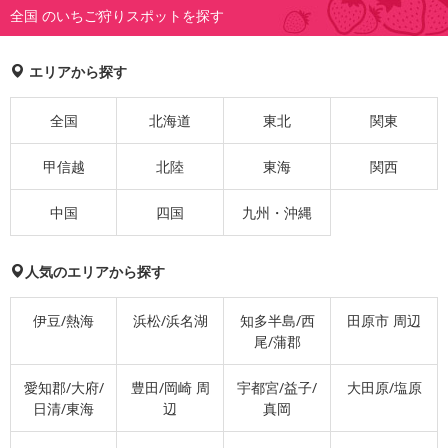
全国 のいちご狩りスポットを探す
エリアから探す
全国
北海道
東北
関東
甲信越
北陸
東海
関西
中国
四国
九州・沖縄
人気のエリアから探す
伊豆/熱海
浜松/浜名湖
知多半島/西
田原市 周辺
尾/蒲郡
愛知郡/大府/
豊田/岡崎 周
宇都宮/益子/
大田原/塩原
日清/東海
辺
真岡