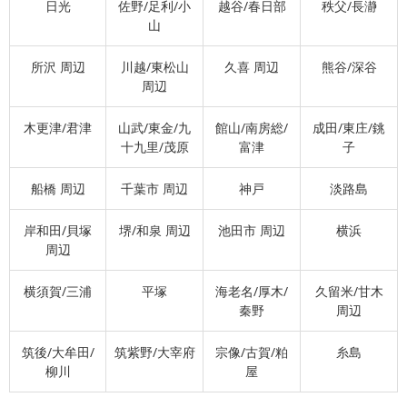
日光
佐野/足利/小
越谷/春日部
秩父/長瀞
山
所沢 周辺
川越/東松山
久喜 周辺
熊谷/深谷
周辺
木更津/君津
山武/東金/九
館山/南房総/
成田/東庄/銚
十九里/茂原
富津
子
船橋 周辺
千葉市 周辺
神戸
淡路島
岸和田/貝塚
堺/和泉 周辺
池田市 周辺
横浜
周辺
横須賀/三浦
平塚
海老名/厚木/
久留米/甘木
秦野
周辺
筑後/大牟田/
筑紫野/大宰府
宗像/古賀/粕
糸島
柳川
屋