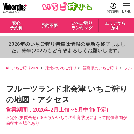
閲覧履歴
MENU
安心
いちご狩り
エリアから
予約不要
予約制
ランキング
探す
2026年のいちご狩り特集は情報の更新を終了しまし
た。来年(2027)もどうぞよろしくお願いします。
いちご狩り2026
東北のいちご狩り
福島県のいちご狩り
フル
フルーツランド北会津 いちご狩り
の地図・アクセス
営業期間：2026年2月上旬～5月中旬(予定)
不定休(要問合せ) ※天候やいちごの生育状況によって開催期間が
前後する場合あり