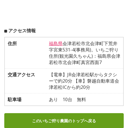
アクセス情報
住所
福島県
会津若松市北会津町下荒井
字宮東531-4(事務局)。いちご狩り
住所(観光園久ちゃん)：福島県会津
若松市北会津町真宮西面7
交通アクセス
【電車】JR会津若松駅からタクシ
ーで約20分 【車】磐越自動車道会
津若松ICから約20分
駐車場
あり 10台 無料
このいちご狩り農園のトップへ戻る