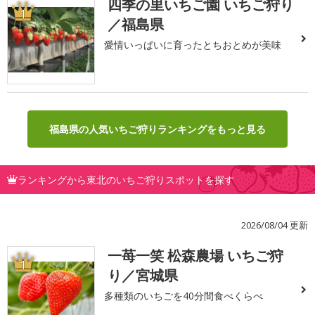
四季の里いちご園 いちご狩り
1
／福島県
愛情いっぱいに育ったとちおとめが美味
福島県の人気いちご狩りランキングをもっと見る
ランキングから東北のいちご狩りスポットを探す
2026/08/04 更新
一苺一笑 松森農場 いちご狩
1
り／宮城県
多種類のいちごを40分間食べくらべ