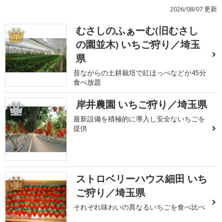
2026/08/07 更新
むさしのふぁーむ(旧むさし
1
の園並木) いちご狩り／埼玉
県
昔ながらの土耕栽培で紅ほっぺなどが45分
食べ放題
岸井農園 いちご狩り／埼玉県
2
最新設備を積極的に導入し安全ないちごを
提供
ストロベリーハウス細田 いち
3
ご狩り／埼玉県
それぞれ味わいの異なるいちごを食べ比べ