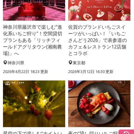
神奈川県藤沢市で楽しむ“進
佐賀のブランドいちごスイ
化系いちご狩り”！空間貸切
ーツがいっぱい！「いちご
プランもある「リッチフィ
さんどう2026」で表参道の
ールドアグリタウン(湘南農
カフェ＆レストラン12店舗
場)」へ
とコラボ
神奈川県
東京都
2026年4月22日 18:23 更新
2026年3月12日 16:30 更新
星空の下で楽しむ“ナイトい
夜の“貸し切りいちご狩り”か