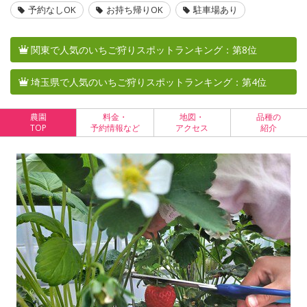
予約なしOK
お持ち帰りOK
駐車場あり
関東で人気のいちご狩りスポットランキング：第8位
埼玉県で人気のいちご狩りスポットランキング：第4位
農園
料金・
地図・
品種の
TOP
予約情報など
アクセス
紹介