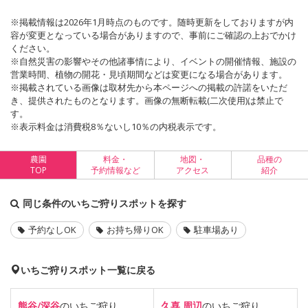
※掲載情報は2026年1月時点のものです。随時更新をしておりますが内
容が変更となっている場合がありますので、事前にご確認の上おでかけ
ください。
※自然災害の影響やその他諸事情により、イベントの開催情報、施設の
営業時間、植物の開花・見頃期間などは変更になる場合があります。
※掲載されている画像は取材先から本ページへの掲載の許諾をいただ
き、提供されたものとなります。画像の無断転載(二次使用)は禁止で
す。
※表示料金は消費税8％ないし10％の内税表示です。
農園
料金・
地図・
品種の
TOP
予約情報など
アクセス
紹介
同じ条件のいちご狩りスポットを探す
予約なしOK
お持ち帰りOK
駐車場あり
いちご狩りスポット一覧に戻る
熊谷/深谷
のいちご狩り
久喜 周辺
のいちご狩り