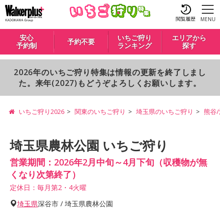
閲覧履歴
MENU
安心
いちご狩り
エリアから
予約不要
予約制
ランキング
探す
2026年のいちご狩り特集は情報の更新を終了しまし
た。来年(2027)もどうぞよろしくお願いします。
いちご狩り2026
関東のいちご狩り
埼玉県のいちご狩り
熊谷
埼玉県農林公園 いちご狩り
営業期間：2026年2月中旬～4月下旬（収穫物が無
くなり次第終了）
定休日：毎月第2・4火曜
埼玉県
深谷市 / 埼玉県農林公園