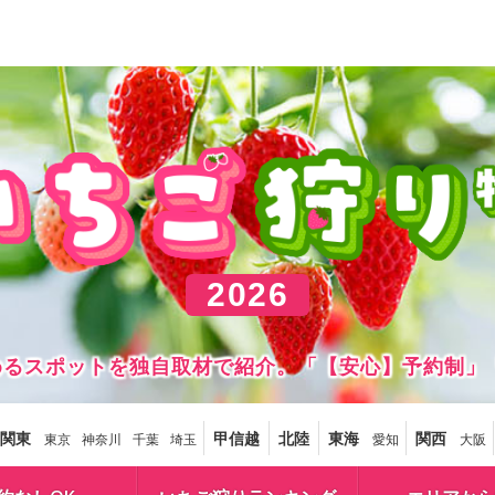
2026
しめるスポットを独自取材で紹介。「【安心】予約制」
関東
甲信越
北陸
東海
関西
東京
神奈川
千葉
埼玉
愛知
大阪