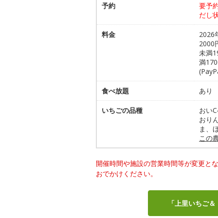
予約
要予
だし
料金
202
200
未満1
満17
(Pay
食べ放題
あり 
いちごの品種
おい
おり
ま、
この
開催時間や施設の営業時間等が変更と
おでかけください。
「上里いちご＆