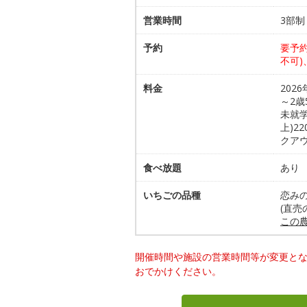
営業時間
3部制
予約
要予
不可
料金
202
～2歳
未就学
上)2
クアウ
食べ放題
あり 
いちごの品種
恋み
(直売
この
開催時間や施設の営業時間等が変更と
おでかけください。