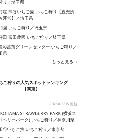
狩り／埼玉県
村屋 熊谷いちご園 いちご狩り【直売所
み運営】／埼玉県
門園 いちご狩り／埼玉県
蒔田 富田農園 いちご狩り／埼玉県
A南彩菖蒲グリーンセンター いちご狩り／
玉県
もっと見る
ちご狩りの人気スポットランキング
【関東】
2026/08/05 更新
KOHAMA STRAWBERRY PARK (横浜ス
ロベリーパーク) いちご狩り／神奈川県
田谷いちご熟 いちご狩り／東京都