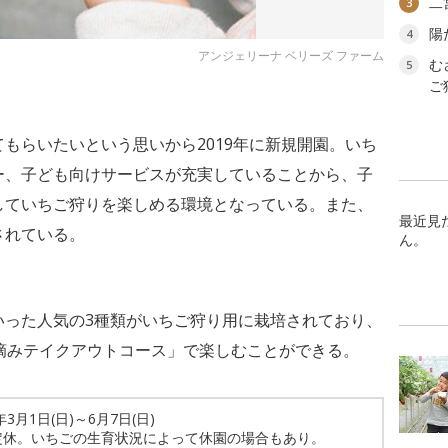
二
3
陽
4
アンジェリーナ ベリーズ ファーム
む
5
ご
もらいたいという思いから2019年に新規開園。いち
ー、子ども向けサービスが充実していることから、子
していちご狩りを楽しめる環境となっている。また、
最近見
されている。
ん。
いった人気の3種類がいちご狩り用に栽培されており、
摘みテイクアウトコース」で楽しむことができる。
年3月1日(日)～6月7日(日)
定休。いちごの生育状況によって休園の場合もあり。