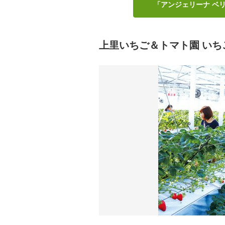
「アンジェリーナ ベ
上里いちご＆トマト園 いちご