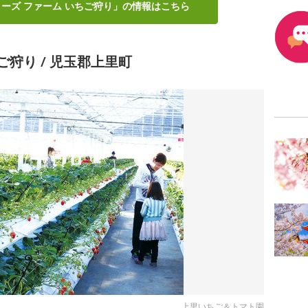
リーズ ファーム いちご狩り」の情報はこちら
狩り / 児玉郡上里町
上里いちご＆トマト園