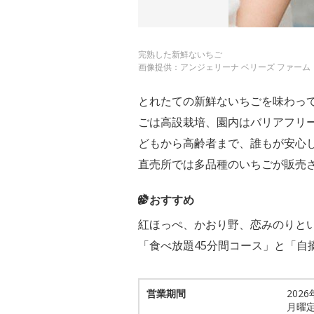
完熟した新鮮ないちご
画像提供：アンジェリーナ ベリーズ ファーム
とれたての新鮮ないちごを味わって
ごは高設栽培、園内はバリアフリ
どもから高齢者まで、誰もが安心
直売所では多品種のいちごが販売
おすすめ
紅ほっぺ、かおり野、恋みのりと
「食べ放題45分間コース」と「自
営業期間
2026
月曜