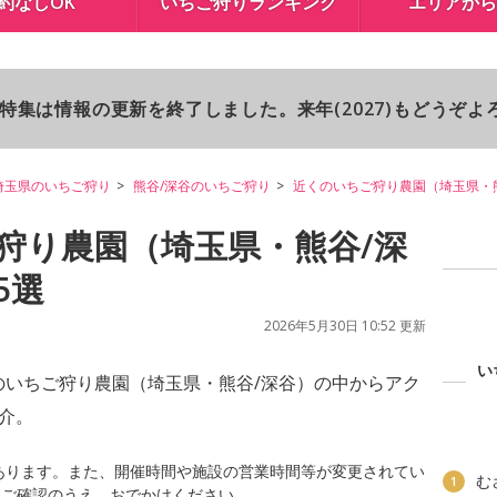
約なしOK
いちご狩りランキング
エリアから
り特集は情報の更新を終了しました。来年(2027)もどうぞ
埼玉県のいちご狩り
熊谷/深谷のいちご狩り
近くのいちご狩り農園（埼玉県・
狩り農園（埼玉県・熊谷/深
5選
2026年5月30日 10:52 更新
い
のいちご狩り農園（埼玉県・熊谷/深谷）の中からアク
介。
あります。また、開催時間や施設の営業時間等が変更されてい
む
1
にご確認のうえ、おでかけください。