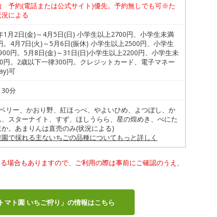
約 予約(電話または公式サイト)優先。予約無しでも可※た
状況による
6年1月2日(金)～4月5日(日) 小学生以上2700円、小学生未満
0円。4月7日(火)～5月6日(振休) 小学生以上2500円、小学生
900円。5月8日(金)～31日(日)小学生以上2200円、小学生未
00円。2歳以下一律300円。クレジットカード、電子マネー
Pay)可
30分
Cベリー、かおり野、紅ほっぺ、やよいひめ、よつぼし、か
ん、スターナイト、すず、ほしうらら、星の煌めき、べにた
ほか。あまりんは直売のみ(状況による)
農園で採れる主ないちごの品種についてもっと詳しく
なる場合もありますので、ご利用の際は事前にご確認のうえ、
トマト園 いちご狩り」の情報はこちら