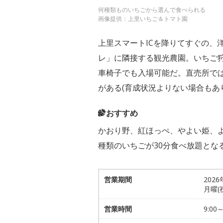
何種類ものいちごから選んで食べられる
画像提供：上里いちご＆トマト園
上里スマートICを降りてすぐの、
レ」に隣接する観光農園。いちご
車椅子でも入場可能だ。直売所で
がある(育成状況よりない場合もあ
おすすめ
かおり野、紅ほっぺ、やよい姫、よ
種類のいちごが30分食べ放題とな
営業期間
2026
月曜
営業時間
9:00