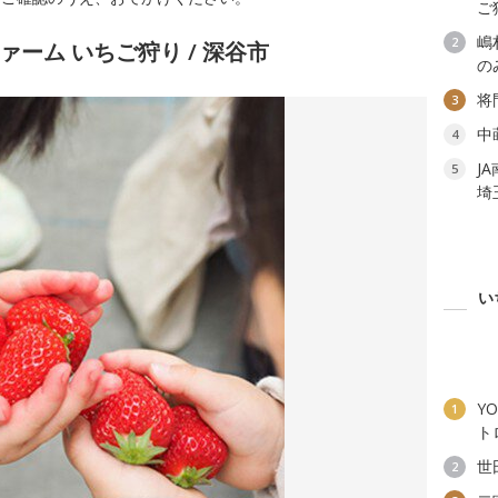
ご
嶋
2
ァーム いちご狩り / 深谷市
の
将
3
中
4
J
5
埼
い
YO
1
ト
世
2