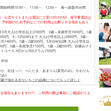
 開始時間10:00～、11:00～、12:00～ 食べ放題45分間
約 公式サイトまたは電話にて受け付け(FAX、留守番電話は
)、予約制のため予約なしでの利用はお断りする場合もあり
6年3月大人(小学生以上)3300円、3歳～未就学児1600円。1歳
500円。4～5月(GW)まで 大人(小学生以上)2800円、3歳～
児1400円。1歳～2歳500円。5月(GW)以降 大人(小学生以
200円、3歳～未就学児1100円。1歳～2歳500円。自摘みテイ
トコース 4月から500グラム1500円
45分
のり、紅ほっぺ、べにたま、あまりん(直売のみ)、かおりん
のみ)
農園で採れる主ないちごの品種についてもっと詳しく
なる場合もありますので、ご利用の際は事前にご確認のうえ、