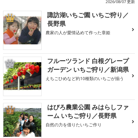
2026/08/07 更新
諏訪湖いちご園 いちご狩り／
1
長野県
農家の人が愛情込めて作った章姫
フルーツランド 白根グレープ
2
ガーデン いちご狩り／新潟県
えちごひめなど約10種類のいちごが揃う
はびろ農業公園 みはらしファ
3
ーム いちご狩り／長野県
自然の力を借りたいちご作り