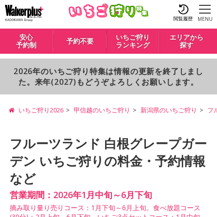
閲覧履歴
MENU
安心
いちご狩り
エリアから
予約不要
予約制
ランキング
探す
2026年のいちご狩り特集は情報の更新を終了しまし
た。来年(2027)もどうぞよろしくお願いします。
いちご狩り2026
甲信越のいちご狩り
新潟県のいちご狩り
フ
フルーツランド 白根グレープガー
デン いちご狩りの料金・予約情報
など
営業期間：2026年1月中旬～6月下旬
摘み取り量り売りコース：1月下旬～6月上旬。食べ放題コース
(30分)：2月上旬～6月下旬。いちご3点セットコース：1月中旬～