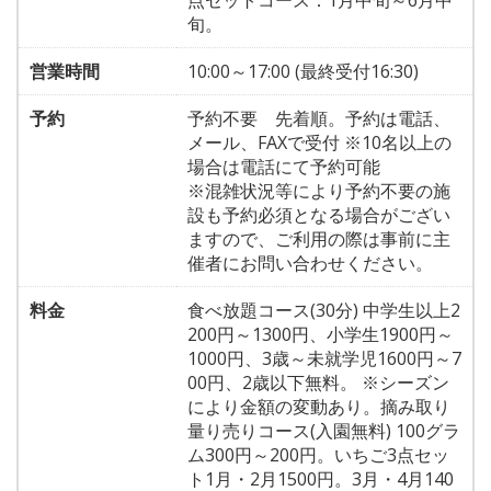
点セットコース：1月中旬～6月中
旬。
営業時間
10:00～17:00 (最終受付16:30)
予約
予約不要 先着順。予約は電話、
メール、FAXで受付 ※10名以上の
場合は電話にて予約可能
※混雑状況等により予約不要の施
設も予約必須となる場合がござい
ますので、ご利用の際は事前に主
催者にお問い合わせください。
料金
食べ放題コース(30分) 中学生以上2
200円～1300円、小学生1900円～
1000円、3歳～未就学児1600円～7
00円、2歳以下無料。 ※シーズン
により金額の変動あり。摘み取り
量り売りコース(入園無料) 100グラ
ム300円～200円。いちご3点セッ
ト1月・2月1500円。3月・4月140