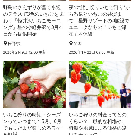
野鳥のさえずりが響く水辺
夜の“貸し切りいちご狩り”か
のテラスで3色のいちごを味
ら温泉といちごの共演ま
わう「軽井沢いちごモーニ
で。星野リゾートの4施設で
ング」星のや軽井沢で3月4
ユニークな冬の「いちご滞
日から提供開始
在」を体験
長野県
全国
2026年2月9日 12:00 更新
2026年1月22日 09:00 更新
いちご狩りの時期・シーズ
いちご狩りの料金ってどの
ンっていつまで？5月、6月
くらい？一般的な相場や、
でもまだまだ楽しめるワケ
時期や地域による価格の違
を解説
いもチェック