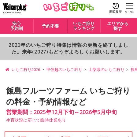
閲覧履歴
MENU
安心
いちご狩り
エリアから
予約不要
予約制
ランキング
探す
2026年のいちご狩り特集は情報の更新を終了しまし
た。来年(2027)もどうぞよろしくお願いします。
いちご狩り2026
甲信越のいちご狩り
山梨県のいちご狩り
飯
飯島フルーツファーム いちご狩り
の料金・予約情報など
営業期間：2025年12月下旬～2026年5月中旬
生育状況に応じて臨時休業あり