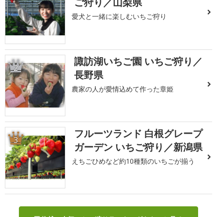
ご狩り／山梨県
愛犬と一緒に楽しむいちご狩り
諏訪湖いちご園 いちご狩り／
2
長野県
農家の人が愛情込めて作った章姫
フルーツランド 白根グレープ
3
ガーデン いちご狩り／新潟県
えちごひめなど約10種類のいちごが揃う