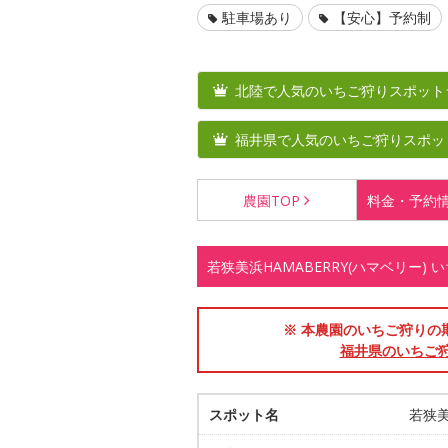
駐車場あり
【安心】予約制
北陸で人気のいちご狩りスポット
福井県で人気のいちご狩りスポッ
農園
TOP
料金・
予約
若狭美浜HAMABERRY(ハマベリー
※ 本農園のいちご狩りの期間
福井県のいちご
スポット名
若狭美