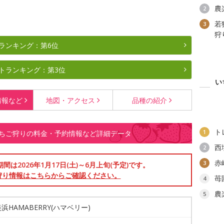
農
2
若
3
狩
ランキング：第6位
トランキング：第3位
い
情報など
地図・
アクセス
品種の
紹介
ト
1
) いちご狩りの料金・予約情報など詳細データ
西
2
赤
3
は2026年1月17日(土)～6月上旬(予定)です。
狩り情報はこちらからご確認ください。
苺
4
農
5
浜HAMABERRY(ハマベリー)