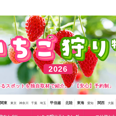
2026
しめるスポットを独自取材で紹介。「【安心】予約制」
関東
甲信越
北陸
東海
関西
東京
神奈川
千葉
埼玉
愛知
大阪