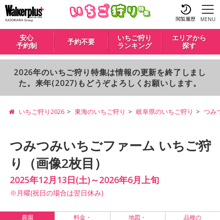
閲覧履歴
MENU
安心
いちご狩り
エリアから
予約不要
予約制
ランキング
探す
2026年のいちご狩り特集は情報の更新を終了しまし
た。来年(2027)もどうぞよろしくお願いします。
いちご狩り2026
東海のいちご狩り
岐阜県のいちご狩り
つみ
つみつみいちごファーム いちご狩
り（画像2枚目）
2025年12月13日(土)～2026年6月上旬
※月曜(祝日の場合は翌日休み)
農園
料金・
地図・
品種の