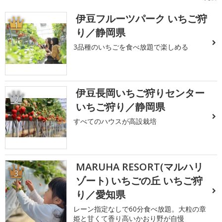
伊豆フルーツパーク いちご狩
1
り／静岡県
3品種のいちごを食べ放題で楽しめる
伊豆長岡いちご狩りセンター
2
いちご狩り／静岡県
すべてのハウスが高設栽培
MARUHA RESORT(マルハリ
3
ゾート) いちごの丘 いちご狩
り／愛知県
レーン指定なしで60分食べ放題。大粒の章
姫と甘くて香り高いかおり野が自慢