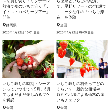
スを貸し切り！リゾナーレ
ら温泉といちごの共演ま
熱海で夜のいちご狩り「ナ
で。星野リゾートの4施設で
イトストロベリーツアー」
ユニークな冬の「いちご滞
開催
在」を体験
静岡県
全国
2026年4月22日 16:01 更新
2026年1月22日 09:00 更新
いちご狩りの時期・シーズ
いちご狩りの料金ってどの
ンっていつまで？5月、6月
くらい？一般的な相場や、
でもまだまだ楽しめるワケ
時期や地域による価格の違
を解説
いもチェック
全国
全国