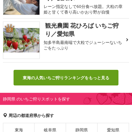
レーン指定なしで60分食べ放題。大粒の章
姫と甘くて香り高いかおり野が自慢
観光農園 花ひろば いちご狩
3
り／愛知県
知多半島最南端で大粒でジューシーないち
ごをたっぷり
東海の人気いちご狩りランキングをもっと見る
静岡県 のいちご狩りスポットを探す
周辺の都道府県から探す
東海
岐阜県
静岡県
愛知県