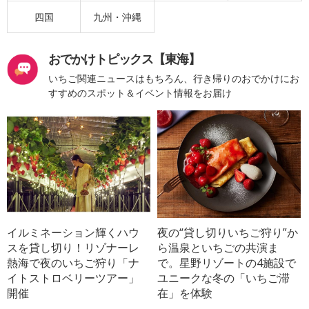
四国
九州・沖縄
おでかけトピックス【東海】
いちご関連ニュースはもちろん、行き帰りのおでかけにお
すすめのスポット＆イベント情報をお届け
イルミネーション輝くハウ
夜の“貸し切りいちご狩り”か
スを貸し切り！リゾナーレ
ら温泉といちごの共演ま
熱海で夜のいちご狩り「ナ
で。星野リゾートの4施設で
イトストロベリーツアー」
ユニークな冬の「いちご滞
開催
在」を体験