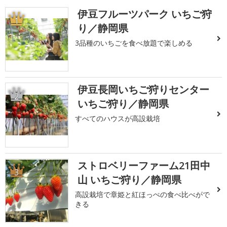
伊豆フルーツパーク いちご狩
1
り／静岡県
3品種のいちごを食べ放題で楽しめる
伊豆長岡いちご狩りセンター
2
いちご狩り／静岡県
すべてのハウスが高設栽培
ストロベリーファーム21田中
3
山 いちご狩り／静岡県
高設栽培で章姫と紅ほっぺの食べ比べがで
きる