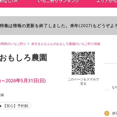
約なしOK
いちご狩りランキング
エリアから
り特集は情報の更新を終了しました。来年(2027)もどうぞ
静岡県のいちご狩り
赤ずきんちゃんのおもしろ農園のいちご狩り情報
おもしろ農園
このページをスマホで
～2026年5月31日(日)
見る
い
農園
【安心】予約制
伊
1