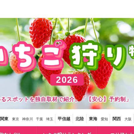
2026
しめるスポットを独自取材で紹介。「【安心】予約制」
関東
甲信越
北陸
東海
関西
東京
神奈川
千葉
埼玉
愛知
大阪