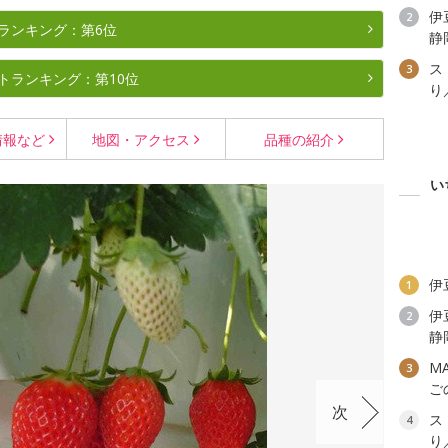
伊
2
ランキング：第6位
静
ス
3
トランキング：第10位
り
情報など
地図・
アクセス
品種の
紹介
い
伊
1
伊
2
静
M
3
ご
次
ス
4
り