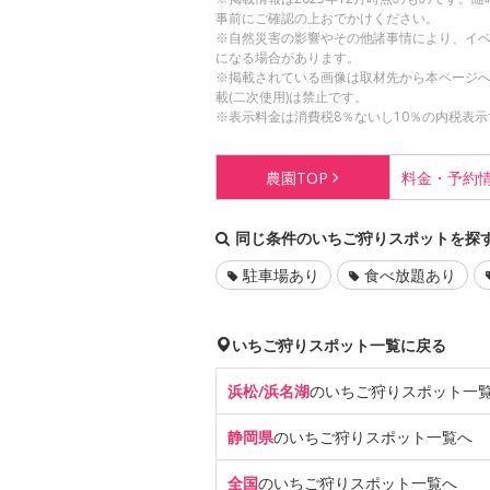
事前にご確認の上おでかけください。
※自然災害の影響やその他諸事情により、イ
になる場合があります。
※掲載されている画像は取材先から本ページ
載(二次使用)は禁止です。
※表示料金は消費税8％ないし10％の内税表示
農園
TOP
料金・
予約
同じ条件のいちご狩りスポットを探
駐車場あり
食べ放題あり
いちご狩りスポット一覧に戻る
浜松/浜名湖
のいちご狩り
スポット一
静岡県
のいちご狩り
スポット一覧へ
全国
のいちご狩り
スポット一覧へ