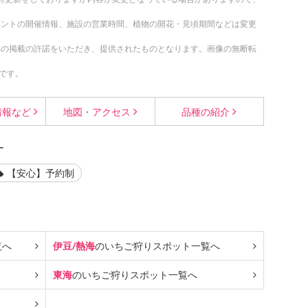
ベントの開催情報、施設の営業時間、植物の開花・見頃期間などは変更
への掲載の許諾をいただき、提供されたものとなります。画像の無断転
です。
情報など
地図・
アクセス
品種の
紹介
す
【安心】予約制
覧へ
伊豆/熱海
のいちご狩り
スポット一覧へ
東海
のいちご狩り
スポット一覧へ