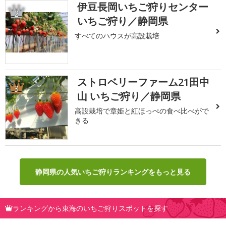
伊豆長岡いちご狩りセンター
2
いちご狩り／静岡県
すべてのハウスが高設栽培
ストロベリーファーム21田中
3
山 いちご狩り／静岡県
高設栽培で章姫と紅ほっぺの食べ比べがで
きる
静岡県の人気いちご狩りランキングをもっと見る
ランキングから東海のいちご狩りスポットを探す