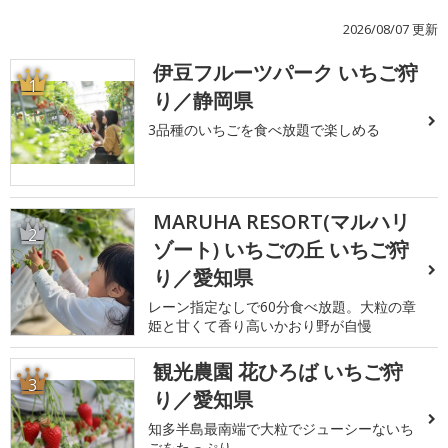
2026/08/07 更新
伊豆フルーツパーク いちご狩
1
り／静岡県
3品種のいちごを食べ放題で楽しめる
MARUHA RESORT(マルハリ
2
ゾート) いちごの丘 いちご狩
り／愛知県
レーン指定なしで60分食べ放題。大粒の章
姫と甘くて香り高いかおり野が自慢
観光農園 花ひろば いちご狩
3
り／愛知県
知多半島最南端で大粒でジューシーないち
ごをたっぷり