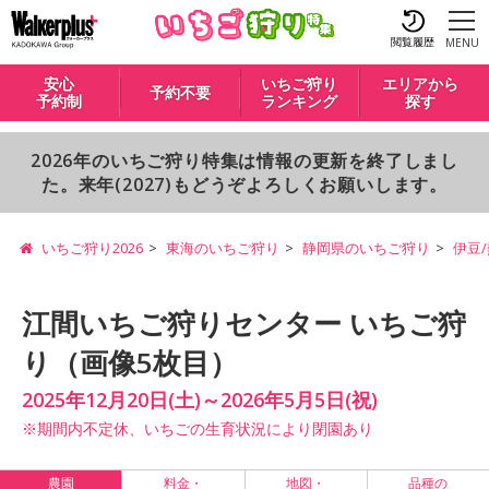
閲覧履歴
MENU
安心
いちご狩り
エリアから
予約不要
予約制
ランキング
探す
2026年のいちご狩り特集は情報の更新を終了しまし
た。来年(2027)もどうぞよろしくお願いします。
いちご狩り2026
東海のいちご狩り
静岡県のいちご狩り
伊豆
江間いちご狩りセンター いちご狩
り（画像5枚目）
2025年12月20日(土)～2026年5月5日(祝)
※期間内不定休、いちごの生育状況により閉園あり
農園
料金・
地図・
品種の