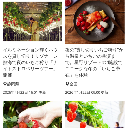
イルミネーション輝くハウ
夜の“貸し切りいちご狩り”か
スを貸し切り！リゾナーレ
ら温泉といちごの共演ま
熱海で夜のいちご狩り「ナ
で。星野リゾートの4施設で
イトストロベリーツアー」
ユニークな冬の「いちご滞
開催
在」を体験
静岡県
全国
2026年4月22日 16:01 更新
2026年1月22日 09:00 更新