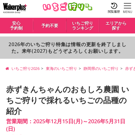
閲覧履歴
MENU
安心
いちご狩り
エリアから
予約不要
予約制
ランキング
探す
2026年のいちご狩り特集は情報の更新を終了しまし
た。来年(2027)もどうぞよろしくお願いします。
いちご狩り2026
東海のいちご狩り
静岡県のいちご狩り
赤ず
赤ずきんちゃんのおもしろ農園 い
ちご狩りで採れるいちごの品種の
紹介
営業期間：2025年12月15日(月)～2026年5月31日
(日)