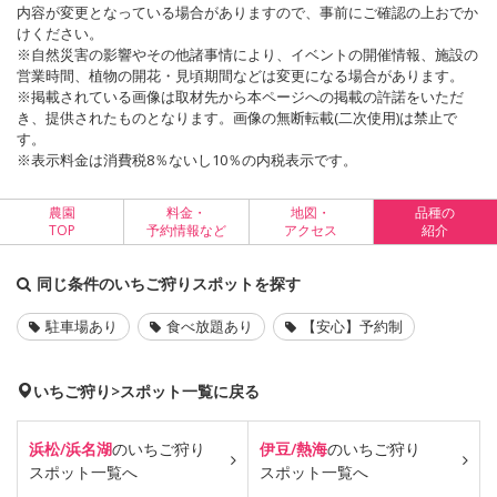
内容が変更となっている場合がありますので、事前にご確認の上おでか
けください。
※自然災害の影響やその他諸事情により、イベントの開催情報、施設の
営業時間、植物の開花・見頃期間などは変更になる場合があります。
※掲載されている画像は取材先から本ページへの掲載の許諾をいただ
き、提供されたものとなります。画像の無断転載(二次使用)は禁止で
す。
※表示料金は消費税8％ないし10％の内税表示です。
農園
料金・
地図・
品種の
TOP
予約情報など
アクセス
紹介
同じ条件のいちご狩りスポットを探す
駐車場あり
食べ放題あり
【安心】予約制
いちご狩り>スポット一覧に戻る
浜松/浜名湖
のいちご狩り
伊豆/熱海
のいちご狩り
スポット一覧へ
スポット一覧へ