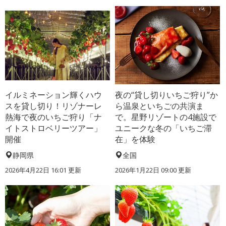
イルミネーション輝くハウ
夜の“貸し切りいちご狩り”か
スを貸し切り！リゾナーレ
ら温泉といちごの共演ま
熱海で夜のいちご狩り「ナ
で。星野リゾートの4施設で
イトストロベリーツアー」
ユニークな冬の「いちご滞
開催
在」を体験
静岡県
全国
2026年4月22日 16:01 更新
2026年1月22日 09:00 更新