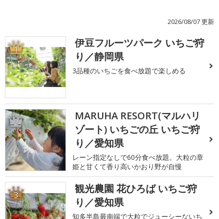
2026/08/07 更新
伊豆フルーツパーク いちご狩
1
り／静岡県
3品種のいちごを食べ放題で楽しめる
MARUHA RESORT(マルハリ
2
ゾート) いちごの丘 いちご狩
り／愛知県
レーン指定なしで60分食べ放題。大粒の章
姫と甘くて香り高いかおり野が自慢
観光農園 花ひろば いちご狩
3
り／愛知県
知多半島最南端で大粒でジューシーないち