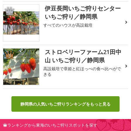
伊豆長岡いちご狩りセンター
2
いちご狩り／静岡県
すべてのハウスが高設栽培
ストロベリーファーム21田中
3
山 いちご狩り／静岡県
高設栽培で章姫と紅ほっぺの食べ比べがで
きる
静岡県の人気いちご狩りランキングをもっと見る
ランキングから東海のいちご狩りスポットを探す