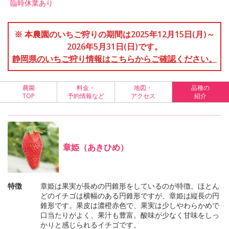
臨時休業あり
※ 本農園のいちご狩りの期間は2025年12月15日(月)～
2026年5月31日(日)です。
静岡県のいちご狩り情報はこちらからご確認ください。
農園
料金・
地図・
品種の
TOP
予約情報など
アクセス
紹介
章姫（あきひめ）
特徴
章姫は果実が長めの円錐形をしているのが特徴。ほとん
どのイチゴは横幅のある円錐形ですが、章姫は縦長の円
錐形です。果皮は濃橙赤色で、果実は少しやわらかめで
口当たりがよく、果汁も豊富。酸味が少なく甘味をしっ
かりと感じられるイチゴです。