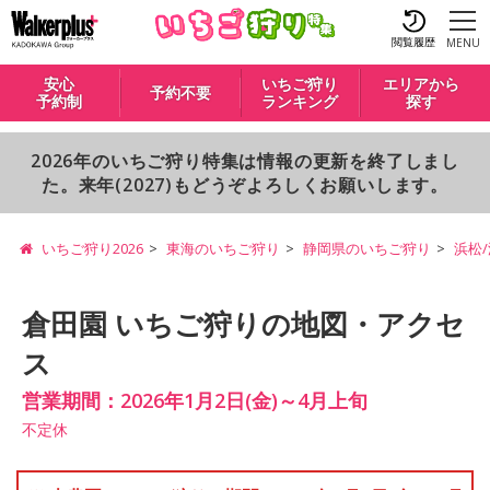
閲覧履歴
MENU
安心
いちご狩り
エリアから
予約不要
予約制
ランキング
探す
2026年のいちご狩り特集は情報の更新を終了しまし
た。来年(2027)もどうぞよろしくお願いします。
いちご狩り2026
東海のいちご狩り
静岡県のいちご狩り
浜松
倉田園 いちご狩りの地図・アクセ
ス
営業期間：2026年1月2日(金)～4月上旬
不定休