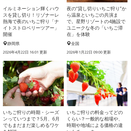
イルミネーション輝くハウ
夜の“貸し切りいちご狩り”か
スを貸し切り！リゾナーレ
ら温泉といちごの共演ま
熱海で夜のいちご狩り「ナ
で。星野リゾートの4施設で
イトストロベリーツアー」
ユニークな冬の「いちご滞
開催
在」を体験
静岡県
全国
2026年4月22日 16:01 更新
2026年1月22日 09:00 更新
いちご狩りの時期・シーズ
いちご狩りの料金ってどの
ンっていつまで？5月、6月
くらい？一般的な相場や、
でもまだまだ楽しめるワケ
時期や地域による価格の違