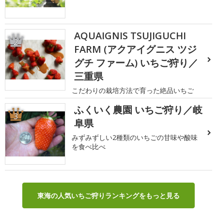
AQUAIGNIS TSUJIGUCHI
2
FARM (アクアイグニス ツジ
グチ ファーム) いちご狩り／
三重県
こだわりの栽培方法で育った絶品いちご
ふくいく農園 いちご狩り／岐
3
阜県
みずみずしい2種類のいちごの甘味や酸味
を食べ比べ
東海の人気いちご狩りランキングをもっと見る