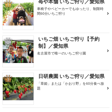
苺や本舗 いちご狩り／愛知県
1
車椅子やベビーカーでもゆったり、制限時
間60分いちご狩り
いちご畑 いちご狩り【予約
2
制】／愛知県
名古屋市で唯一のいちご狩り園
日研農園 いちご狩り／愛知県
3
「章姫」または「かおり野」を60分食べ放
題