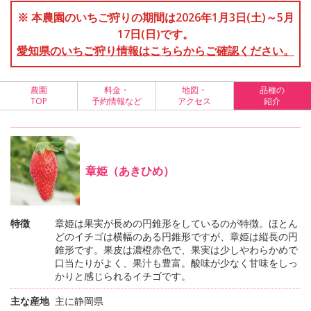
※ 本農園のいちご狩りの期間は2026年1月3日(土)～5月
17日(日)です。
愛知県のいちご狩り情報はこちらからご確認ください。
農園
料金・
地図・
品種の
TOP
予約情報など
アクセス
紹介
章姫（あきひめ）
特徴
章姫は果実が長めの円錐形をしているのが特徴。ほとん
どのイチゴは横幅のある円錐形ですが、章姫は縦長の円
錐形です。果皮は濃橙赤色で、果実は少しやわらかめで
口当たりがよく、果汁も豊富。酸味が少なく甘味をしっ
かりと感じられるイチゴです。
主な産地
主に静岡県