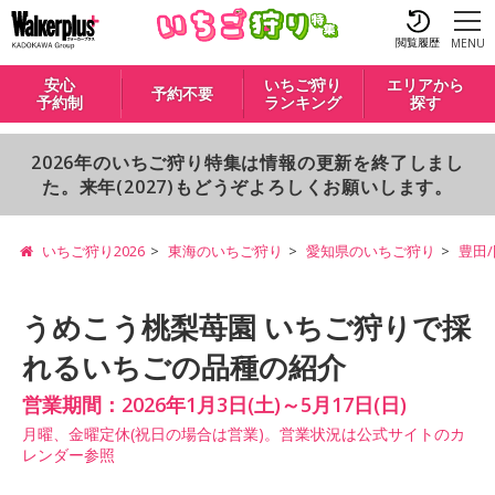
閲覧履歴
MENU
安心
いちご狩り
エリアから
予約不要
予約制
ランキング
探す
2026年のいちご狩り特集は情報の更新を終了しまし
た。来年(2027)もどうぞよろしくお願いします。
いちご狩り2026
東海のいちご狩り
愛知県のいちご狩り
豊田
うめこう桃梨苺園 いちご狩りで採
れるいちごの品種の紹介
営業期間：2026年1月3日(土)～5月17日(日)
月曜、金曜定休(祝日の場合は営業)。営業状況は公式サイトのカ
レンダー参照