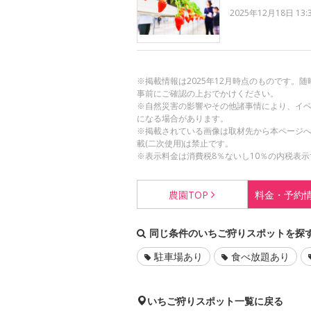
2025年12月18日 13:
※掲載情報は2025年12月時点のものです
事前にご確認の上おでかけください。
※自然災害の影響やその他諸事情により、イ
になる場合があります。
※掲載されている画像は取材先から本ページ
載(二次使用)は禁止です。
※表示料金は消費税8％ないし10％の内税表示
農園
TOP
料金・
予約
同じ条件のいちご狩りスポットを探
駐車場あり
食べ放題あり
いちご狩りスポット一覧に戻る