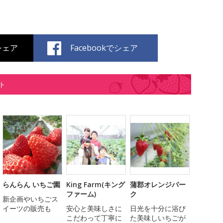
でシェア
Facebookでシェア
ト
らんらん いちご園
King Farm(キング
蒲郡オレンジパー
ファーム)
ク
新企画やいちごス
イーツの販売も
安心と美味しさに
日光を十分に浴び
こだわって丁寧に
た美味しいちごが