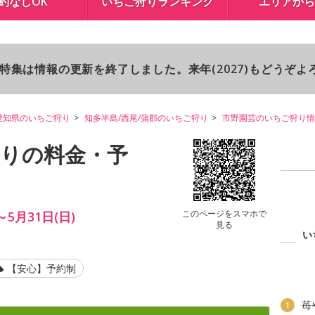
約なしOK
いちご狩りランキング
エリアから
り特集は情報の更新を終了しました。来年(2027)もどうぞ
愛知県のいちご狩り
知多半島/西尾/蒲郡のいちご狩り
市野園芸のいちご狩り情
狩りの料金・予
このページをスマホで
～5月31日(日)
見る
い
【安心】予約制
苺
1