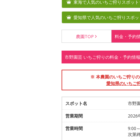
東海で人気のいちご狩りスポット
愛知県で人気のいちご狩りスポッ
農園
TOP
料金・
予約
市野園芸 いちご狩りの料金・予約情
※ 本農園のいちご狩りの期間
愛知県のいちご
スポット名
市野
営業期間
2026
営業時間
9:00
次第終