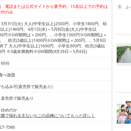
約 電話または公式サイトから要予約。15名以上での予約は
ふ
5
受付のみ
3月31日(火) 大人(中学生以上)2500円、小学生1800円、幼
歳以上)1400円。4月1日(水)～5月8日(金)大人(中学生以
900円※GW期間は＋200円。、小学生1300円※GW期間は＋
円。、幼児(3歳以上)1000円※GW期間は＋200円。。5月9日
～終了 大人(中学生以上)1600円、小学生900円、幼児(3歳以
00円 ※3歳未満無料※GW期間(4月29日～5月6日)
60分
/食べ放題
ち込み可(直売所で販売あり)
 直売所で販売あり
、ゆめのか
農園で採れる主ないちごの品種についてもっと詳しく
27-7586