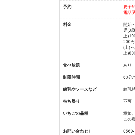
予約
要予
電話
料金
開始～
児(3
上)1
200
(土)
上)8
食べ放題
あり 
制限時間
60分
練乳やソースなど
練乳持
持ち帰り
不可
いちごの品種
章姫
この
お問い合わせ1
0569-