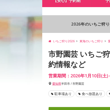
【安心】予約制
予
2026年のいちご狩
いちご狩り2026
東海のいちご狩り
市野園芸 いちご
約情報など
営業期間：2026年1月10日(土)
愛知県
半田市 / 市野園芸
駐車場あり
食べ放題あり