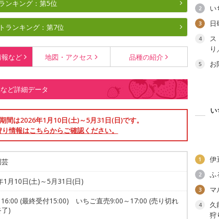
ランキング：第5位
い
2
日
3
トランキング：第7位
ス
4
り
情報など
地図・
アクセス
品種の
紹介
お
5
報など詳細データ
い
は2026年1月10日(土)～5月31日(日)です。
狩り情報はこちらからご確認ください。
伊
1
園芸
ふ
2
年1月10日(土)～5月31日(日)
マ
3
～16:00 (最終受付15:00) いちご直売9:00～17:00 (売り切れ
久
4
了)
狩