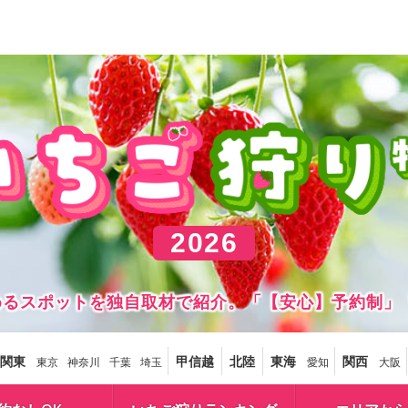
2026
しめるスポットを独自取材で紹介。「【安心】予約制」
関東
甲信越
北陸
東海
関西
東京
神奈川
千葉
埼玉
愛知
大阪