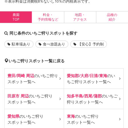
※表示料金は消費税8％ないし10％の内税表示です。
農園
料金・
地図・
品種の
TOP
予約情報など
アクセス
紹介
同じ条件のいちご狩りスポットを探す
駐車場あり
食べ放題あり
【安心】予約制
いちご狩りスポット一覧に戻る
豊田/岡崎 周辺
のいちご狩り
愛知郡/大府/日清/東海
のい
スポット一覧へ
ちご狩り
スポット一覧へ
田原市 周辺
のいちご狩り
知多半島/西尾/蒲郡
のいちご
スポット一覧へ
狩り
スポット一覧へ
愛知県
のいちご狩り
東海
のいちご狩り
スポット一覧へ
スポット一覧へ