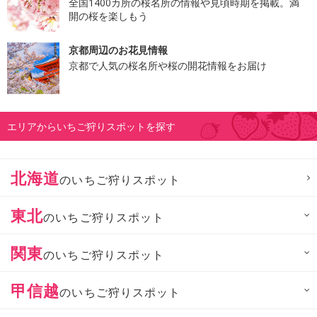
全国1400カ所の桜名所の情報や見頃時期を掲載。満
開の桜を楽しもう
京都周辺のお花見情報
京都で人気の桜名所や桜の開花情報をお届け
エリアからいちご狩りスポットを探す
北海道
のいちご狩りスポット
東北
のいちご狩りスポット
関東
のいちご狩りスポット
甲信越
のいちご狩りスポット