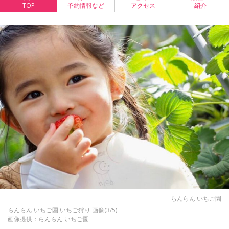
TOP
予約情報など
アクセス
紹介
らんらん いちご園
らんらん いちご園 いちご狩り 画像(3/5)
画像提供：らんらん いちご園