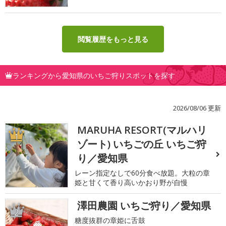
閲覧履歴をもっと見る
ランキングから愛知県のいちご狩りスポットを探す
2026/08/06 更新
MARUHA RESORT(マルハリ
1
ゾート) いちごの丘 いちご狩
り／愛知県
レーン指定なしで60分食べ放題。大粒の章
姫と甘くて香り高いかおり野が自慢
澤田農園 いちご狩り／愛知県
2
糖度抜群の章姫に舌鼓