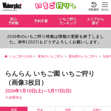
閲覧履歴
MENU
安心
いちご狩り
エリアから
予約不要
予約制
ランキング
探す
2026年のいちご狩り特集は情報の更新を終了しまし
た。来年(2027)もどうぞよろしくお願いします。
いちご狩り2026
東海のいちご狩り
愛知県のいちご狩り
知多
らんらん いちご園 いちご狩り
（画像3枚目）
2026年1月10日(土)～5月17日(日)
※金曜休み
農園
料金・
地図・
品種の