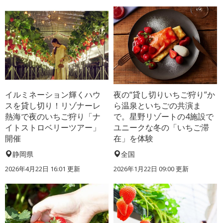
イルミネーション輝くハウ
夜の“貸し切りいちご狩り”か
スを貸し切り！リゾナーレ
ら温泉といちごの共演ま
熱海で夜のいちご狩り「ナ
で。星野リゾートの4施設で
イトストロベリーツアー」
ユニークな冬の「いちご滞
開催
在」を体験
静岡県
全国
2026年4月22日 16:01 更新
2026年1月22日 09:00 更新