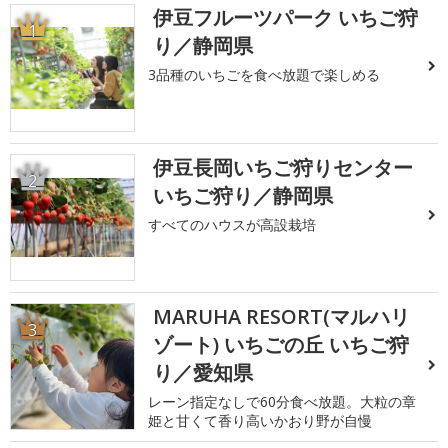
伊豆フルーツパーク いちご狩
1
り／静岡県
3品種のいちごを食べ放題で楽しめる
伊豆長岡いちご狩りセンター
2
いちご狩り／静岡県
すべてのハウスが高設栽培
MARUHA RESORT(マルハリ
3
ゾート) いちごの丘 いちご狩
り／愛知県
レーン指定なしで60分食べ放題。大粒の章
姫と甘くて香り高いかおり野が自慢