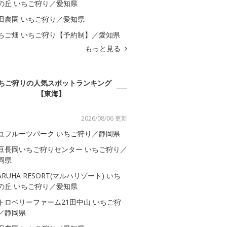
の丘 いちご狩り／愛知県
田農園 いちご狩り／愛知県
ちご畑 いちご狩り【予約制】／愛知県
もっと見る
ちご狩りの人気スポットランキング
【東海】
2026/08/06 更新
豆フルーツパーク いちご狩り／静岡県
豆長岡いちご狩りセンター いちご狩り／
岡県
ARUHA RESORT(マルハリゾート) いち
の丘 いちご狩り／愛知県
トロベリーファーム21田中山 いちご狩
／静岡県