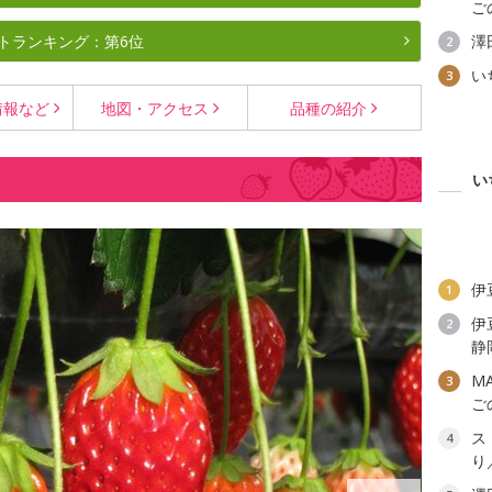
ご
トランキング：第6位
澤
2
い
3
情報など
地図・
アクセス
品種の
紹介
い
伊
1
伊
2
静
M
3
ご
ス
4
り