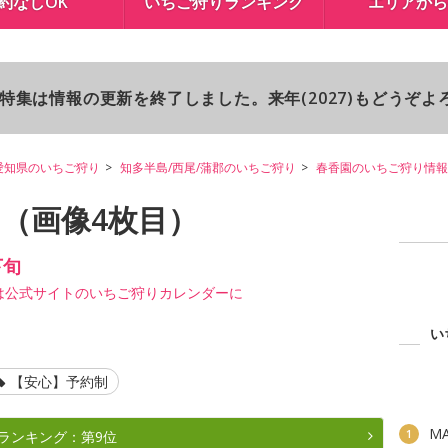
約なしOK
いちご狩りランキング
エリアから
り特集は情報の更新を終了しました。来年(2027)もどうぞ
愛知県のいちご狩り
知多半島/西尾/蒲郡のいちご狩り
春香園のいちご狩り情報
り（画像4枚目）
下旬
は公式サイトのいちご狩りカレンダーに
い
【安心】予約制
M
1
ランキング：第9位