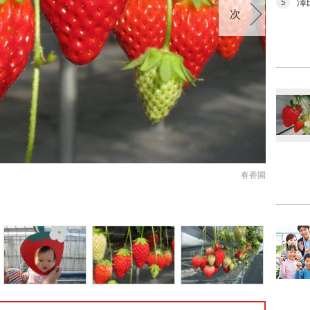
澤
5
次
春香園