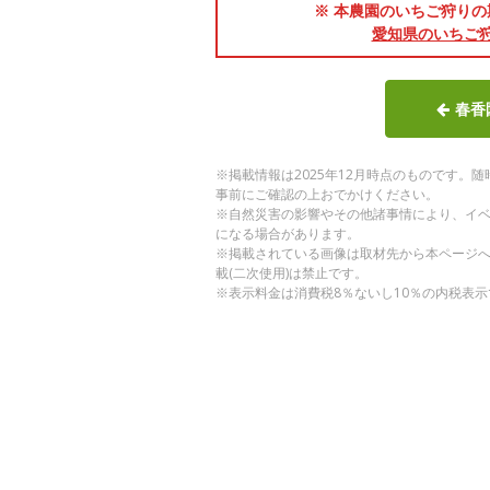
※ 本農園のいちご狩りの期
愛知県のいちご
春香
※掲載情報は2025年12月時点のものです
事前にご確認の上おでかけください。
※自然災害の影響やその他諸事情により、イ
になる場合があります。
※掲載されている画像は取材先から本ページ
載(二次使用)は禁止です。
※表示料金は消費税8％ないし10％の内税表示