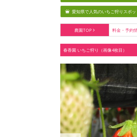
愛知県で人気のいちご狩りスポッ
農園
TOP
料金・
予約
春香園 いちご狩り（画像4枚目）