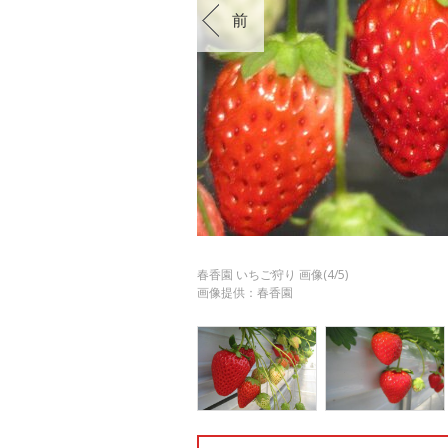
前
春香園 いちご狩り 画像(4/5)
画像提供：春香園