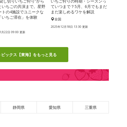
“貸し切りいちご狩り”から
いちご狩りの時期・シーズンっ
といちごの共演まで。星野
ていつまで？5月、6月でもまだ
ートの4施設でユニークな
まだ楽しめるワケを解説
「いちご滞在」を体験
全国
国
2025年12月18日 13:30 更新
1月22日 09:00 更新
トピックス【東海】をもっと見る
静岡県
愛知県
三重県