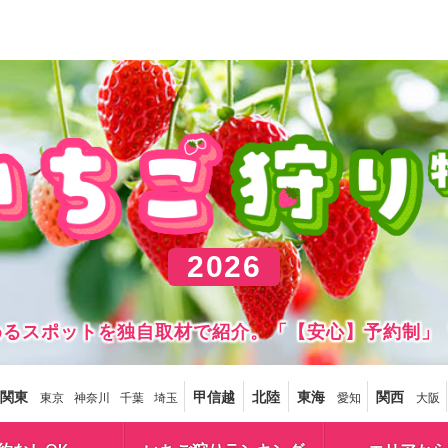
2026
しめるスポットを独自取材で紹介。「【安心】予約制」
関東
甲信越
北陸
東海
関西
東京
神奈川
千葉
埼玉
愛知
大阪