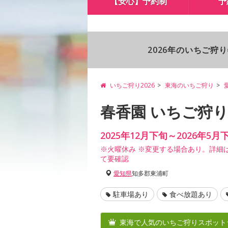
【安心】予約制
予
2026年のいちご狩
いちご狩り2026
東海のいちご狩り
春香園 いちご狩
2025年12月下旬～2026年5月
※火曜休み ※変更する場合あり。詳細
て要確認
愛知県
知多郡東浦町
駐車場あり
食べ放題あり
東海で人気のいちご狩りスポット