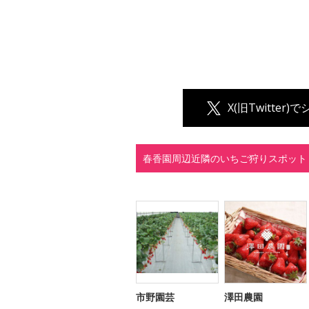
X(旧Twitter)
春香園周辺近隣のいちご狩りスポット
市野園芸
澤田農園