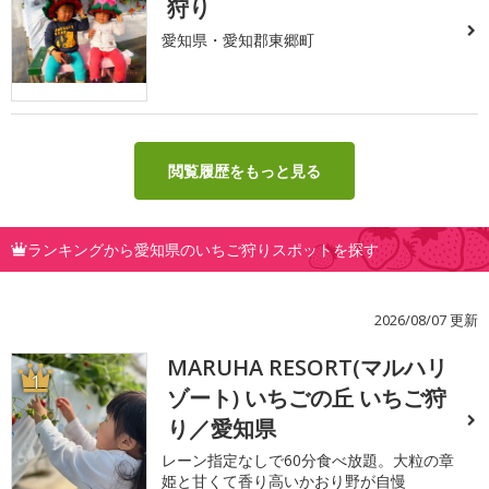
狩り
愛知県・愛知郡東郷町
閲覧履歴をもっと見る
ランキングから愛知県のいちご狩りスポットを探す
2026/08/07 更新
MARUHA RESORT(マルハリ
1
ゾート) いちごの丘 いちご狩
り／愛知県
レーン指定なしで60分食べ放題。大粒の章
姫と甘くて香り高いかおり野が自慢