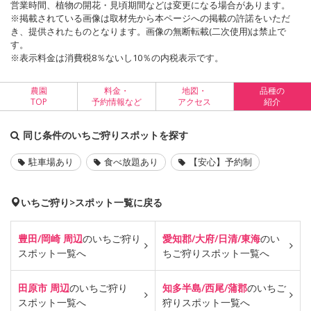
営業時間、植物の開花・見頃期間などは変更になる場合があります。
※掲載されている画像は取材先から本ページへの掲載の許諾をいただ
き、提供されたものとなります。画像の無断転載(二次使用)は禁止で
す。
※表示料金は消費税8％ないし10％の内税表示です。
農園
料金・
地図・
品種の
TOP
予約情報など
アクセス
紹介
同じ条件のいちご狩りスポットを探す
駐車場あり
食べ放題あり
【安心】予約制
いちご狩り>スポット一覧に戻る
豊田/岡崎 周辺
のいちご狩り
愛知郡/大府/日清/東海
のい
スポット一覧へ
ちご狩り
スポット一覧へ
田原市 周辺
のいちご狩り
知多半島/西尾/蒲郡
のいちご
スポット一覧へ
狩り
スポット一覧へ