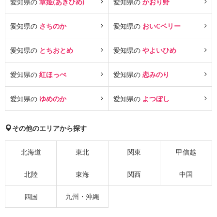
愛知県の
章姫(あきひめ)
愛知県の
かおり野
愛知県の
さちのか
愛知県の
おいCベリー
愛知県の
とちおとめ
愛知県の
やよいひめ
愛知県の
紅ほっぺ
愛知県の
恋みのり
愛知県の
ゆめのか
愛知県の
よつぼし
その他のエリアから探す
北海道
東北
関東
甲信越
北陸
東海
関西
中国
四国
九州・沖縄