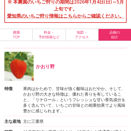
※ 本農園のいちご狩りの期間は2026年1月4日(日)～5月
上旬です。
愛知県のいちご狩り情報はこちらからご確認ください。
農園
料金・
地図・
品種の
TOP
予約情報など
アクセス
紹介
かおり野
特徴
果肉はかためで、甘味が強く酸味はおだやか。そして、
かおり野の大きな特徴は、優れた香りを有しているこ
と。「リナロール」というフレッシュな甘い香気成分を
多く含んでいて、いちごの甘味との相乗効果でより風味
豊かに感じられます。
主な産地
主に三重県