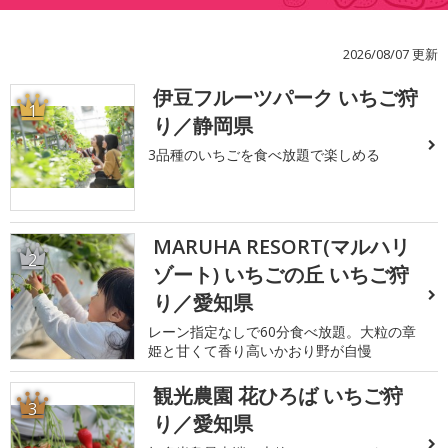
2026/08/07 更新
伊豆フルーツパーク いちご狩
1
り／静岡県
3品種のいちごを食べ放題で楽しめる
MARUHA RESORT(マルハリ
2
ゾート) いちごの丘 いちご狩
り／愛知県
レーン指定なしで60分食べ放題。大粒の章
姫と甘くて香り高いかおり野が自慢
観光農園 花ひろば いちご狩
3
り／愛知県