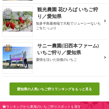
観光農園 花ひろば いちご狩
2
り／愛知県
知多半島最南端で大粒でジューシーないち
ごをたっぷり
サニー農園(旧西本ファーム)
3
いちご狩り／愛知県
愛情を注いだ自慢のいちご
愛知県の人気いちご狩りランキングをもっと見る
ランキングから東海のいちご狩りスポットを探す