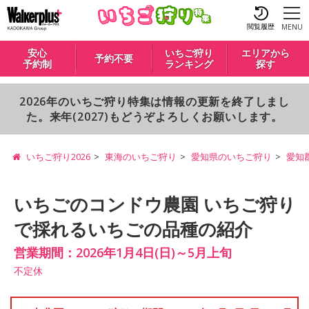
閲覧履歴
MENU
安心
いちご狩り
エリアから
予約不要
予約制
ランキング
探す
2026年のいちご狩り特集は情報の更新を終了しまし
た。来年(2027)もどうぞよろしくお願いします。
いちご狩り2026
東海のいちご狩り
愛知県のいちご狩り
愛知
いちごのコンドウ農園 いちご狩り
で採れるいちごの品種の紹介
営業期間：2026年1月4日(日)～5月上旬
不定休