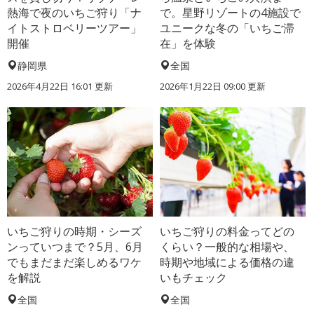
熱海で夜のいちご狩り「ナ
で。星野リゾートの4施設で
イトストロベリーツアー」
ユニークな冬の「いちご滞
開催
在」を体験
静岡県
全国
2026年4月22日 16:01 更新
2026年1月22日 09:00 更新
いちご狩りの時期・シーズ
いちご狩りの料金ってどの
ンっていつまで？5月、6月
くらい？一般的な相場や、
でもまだまだ楽しめるワケ
時期や地域による価格の違
を解説
いもチェック
全国
全国