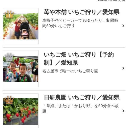
苺や本舗 いちご狩り／愛知県
1
車椅子やベビーカーでもゆったり、制限時
間60分いちご狩り
いちご畑 いちご狩り【予約
2
制】／愛知県
名古屋市で唯一のいちご狩り園
日研農園 いちご狩り／愛知県
3
「章姫」または「かおり野」を60分食べ放
題