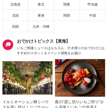
北海道
東北
関東
甲信越
北陸
東海
関西
中国
四国
九州・沖縄
おでかけトピックス【東海】
いちご関連ニュースはもちろん、行き帰りのおでかけにお
すすめのスポット＆イベント情報をお届け
イルミネーション輝くハウ
夜の“貸し切りいちご狩り”か
スを貸し切り！リゾナーレ
ら温泉といちごの共演ま