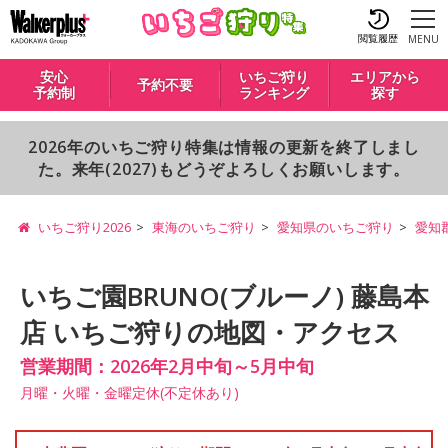
閲覧履歴
MENU
安心
いちご狩り
エリアから
予約不要
予約制
ランキング
探す
2026年のいちご狩り特集は情報の更新を終了しまし
た。来年(2027)もどうぞよろしくお願いします。
いちご狩り2026
東海のいちご狩り
愛知県のいちご狩り
愛知
いちご園BRUNO(ブルーノ) 藤島本
店 いちご狩りの地図・アクセス
営業期間：2026年2月中旬～5月中旬
月曜・火曜・金曜定休(不定休あり)