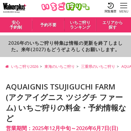
閲覧履歴
MENU
安心
いちご狩り
エリアから
予約不要
予約制
ランキング
探す
2026年のいちご狩り特集は情報の更新を終了しまし
た。来年(2027)もどうぞよろしくお願いします。
いちご狩り2026
東海のいちご狩り
三重県のいちご狩り
AQU
AQUAIGNIS TSUJIGUCHI FARM
(アクアイグニス ツジグチ ファー
ム) いちご狩りの料金・予約情報な
ど
営業期間：2025年12月中旬～2026年6月7日(日)