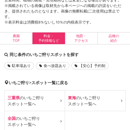
営業時間、植物の開花・見頃期間などは変更になる場合があります。
※掲載されている画像は取材先から本ページへの掲載の許諾をいただ
き、提供されたものとなります。画像の無断転載(二次使用)は禁止で
す。
※表示料金は消費税8％ないし10％の内税表示です。
農園
料金・
地図・
品種の
TOP
予約情報など
アクセス
紹介
同じ条件のいちご狩りスポットを探す
駐車場あり
食べ放題あり
【安心】予約制
いちご狩り>スポット一覧に戻る
三重県
のいちご狩り
東海
のいちご狩り
スポット一覧へ
スポット一覧へ
全国
のいちご狩り
スポット一覧へ