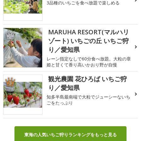
3品種のいちごを食べ放題で楽しめる
MARUHA RESORT(マルハリ
2
ゾート) いちごの丘 いちご狩
り／愛知県
レーン指定なしで60分食べ放題。大粒の章
姫と甘くて香り高いかおり野が自慢
観光農園 花ひろば いちご狩
3
り／愛知県
知多半島最南端で大粒でジューシーないち
ごをたっぷり
東海の人気いちご狩りランキングをもっと見る