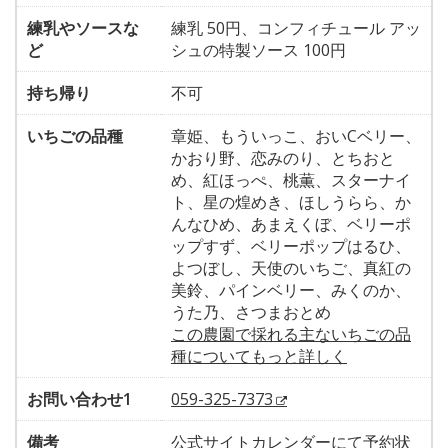
練乳やソースな
練乳 50円、コンフィチュール アッ
ど
シュの特製ソース 100円
持ち帰り
不可
いちごの品種
章姫、もういっこ、おいCベリー、
かおり野、恋みのり、とちおと
め、紅ほっぺ、桃薫、スターナイ
ト、星の煌めき、ほしうらら、か
んなひめ、あまえくぼ、ベリーポ
ップすず、ベリーポップはるひ、
よつぼし、天使のいちご、真紅の
美鈴、パインベリー、みくのか、
うた乃、さつまおとめ
この農園で採れる主ないちごの品
種についてもっと詳しく
お問い合わせ1
059-325-7373
備考
公式サイトカレンダーにて予約状