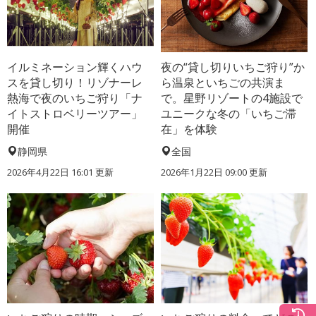
イルミネーション輝くハウ
夜の“貸し切りいちご狩り”か
スを貸し切り！リゾナーレ
ら温泉といちごの共演ま
熱海で夜のいちご狩り「ナ
で。星野リゾートの4施設で
イトストロベリーツアー」
ユニークな冬の「いちご滞
開催
在」を体験
静岡県
全国
2026年4月22日 16:01 更新
2026年1月22日 09:00 更新