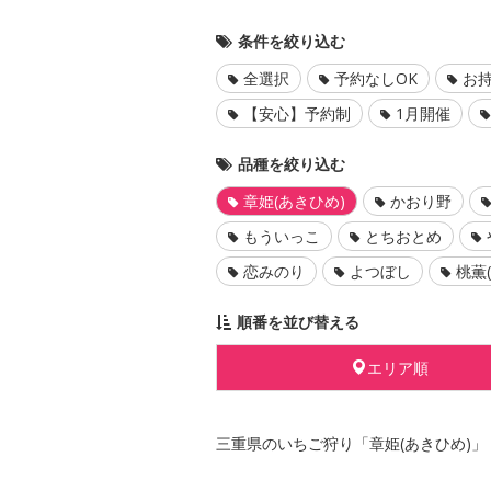
条件を絞り込む
全選択
予約なしOK
お持
【安心】予約制
1月開催
品種を絞り込む
章姫(あきひめ)
かおり野
もういっこ
とちおとめ
恋みのり
よつぼし
桃薫
順番を並び替える
エリア順
三重県のいちご狩り「章姫(あきひめ)」