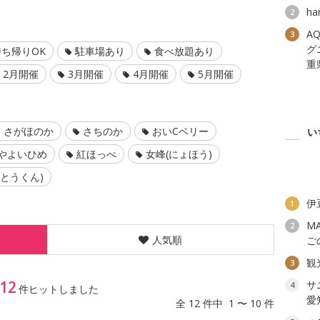
h
2
AQ
3
グ
ち帰りOK
駐車場あり
食べ放題あり
重
2月開催
3月開催
4月開催
5月開催
さがほのか
さちのか
おいCベリー
い
やよいひめ
紅ほっぺ
女峰(にょほう)
(とうくん)
伊
1
M
2
人気順
ご
観
3
12
サ
4
件ヒットしました
愛
全 12 件中 1 〜 10 件