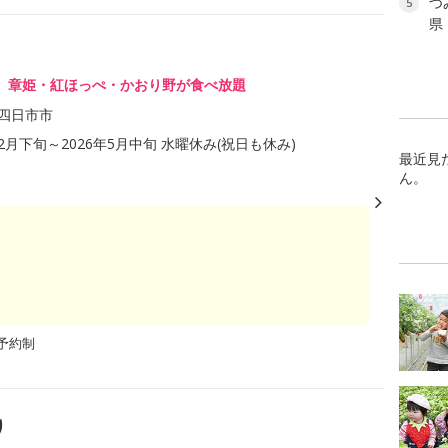
つ
5
県
り
、章姫・紅ほっぺ・かおり野が食べ放題
四日市市
12月下旬～2026年5月中旬 水曜休み(祝日も休み)
最近見
ん。
予約制
り