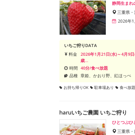
静岡生まれ
三重県・
2026年
いちご狩りDATA
料金
2026年1月21日(水)～4月9
歳...
時間
40分/食べ放題
品種
章姫、かおり野、紅ほっぺ
お持ち帰りOK
駐車場あり
食べ放
haruいちご農園 いちご狩り
ひとつぶひ
三重県・