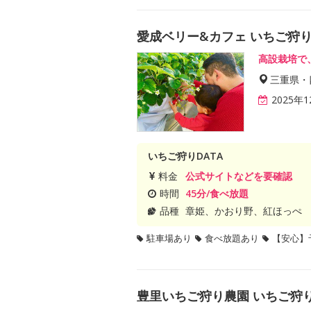
愛成ベリー&カフェ いちご狩
高設栽培で
三重県・
2025年
いちご狩りDATA
料金
公式サイトなどを要確認
時間
45分/食べ放題
品種
章姫、かおり野、紅ほっぺ
駐車場あり
食べ放題あり
【安心】
豊里いちご狩り農園 いちご狩