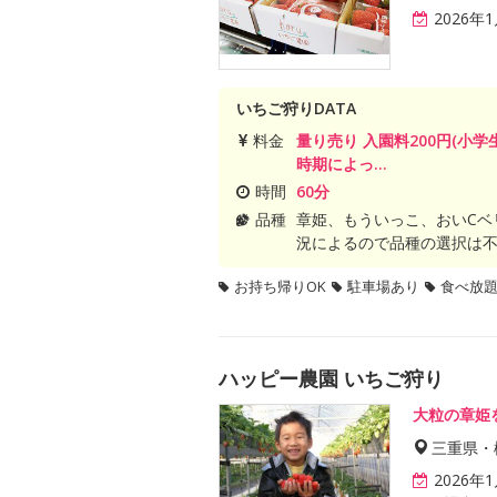
2026年
いちご狩りDATA
料金
量り売り 入園料200円(小学
時期によっ...
時間
60分
品種
章姫、もういっこ、おいCベ
況によるので品種の選択は
お持ち帰りOK
駐車場あり
食べ放
ハッピー農園 いちご狩り
大粒の章姫
三重県・
2026