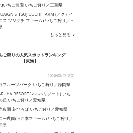
aruいちご農園 いちご狩り／三重県
UAIGNIS TSUJIGUCHI FARM (アクアイ
ニス ツジグチ ファーム) いちご狩り／三
県
もっと見る
ちご狩りの人気スポットランキング
【東海】
2026/08/07 更新
豆フルーツパーク いちご狩り／静岡県
ARUHA RESORT(マルハリゾート) いち
の丘 いちご狩り／愛知県
光農園 花ひろば いちご狩り／愛知県
ニー農園(旧西本ファーム) いちご狩り／
知県