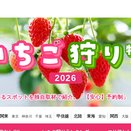
2026
しめるスポットを独自取材で紹介。「【安心】予約制」
関東
甲信越
北陸
東海
関西
東京
神奈川
千葉
埼玉
愛知
大阪