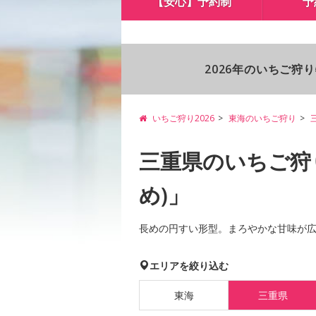
【安心】予約制
予
2026年のいちご狩
いちご狩り2026
東海のいちご狩り
三重県のいちご狩
め)」
長めの円すい形型。まろやかな甘味が
エリアを絞り込む
東海
三重県