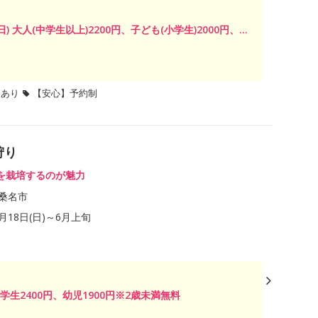
日) 大人(中学生以上)2200円、子ども(小学生)2000円、...
題あり
【安心】予約制
狩り
を栽培するのが魅力
桑名市
1月18日(日)～6月上旬
小学生2400円、幼児1900円※2歳未満無料