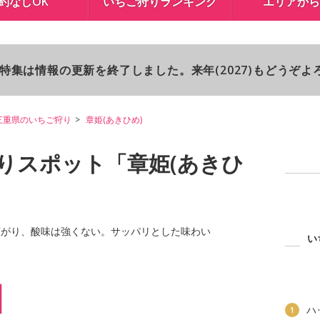
約なしOK
いちご狩りランキング
エリアから
り特集は情報の更新を終了しました。来年(2027)もどうぞ
三重県のいちご狩り
章姫(あきひめ)
りスポット「章姫(あきひ
広がり、酸味は強くない。サッパリとした味わい
い
ハ
1