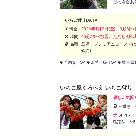
更の場合あ
いちご狩りDATA
料金
2026年1月9日(金)～3月8日(
時間
45分/食べ放題、ただし4月
品種
章姫、プレミアムコースでは
確約)
予約なしOK
お持ち帰りOK
駐車場
いちご屋くろべえ いちご狩り
優しい気配
三重県・
2026
曜定休 ※祝