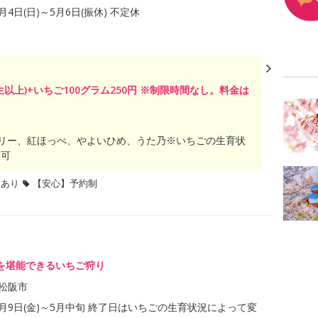
1月4日(日)～5月6日(振休) 不定休
生以上)+いちご100グラム250円 ※制限時間なし。料金は
リー、紅ほっぺ、やよいひめ、うた乃※いちごの生育状
不可
題あり
【安心】予約制
を堪能できるいちご狩り
松阪市
年1月9日(金)～5月中旬 終了日はいちごの生育状況によって変