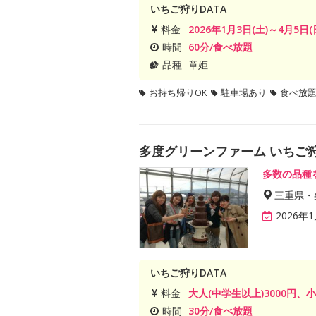
いちご狩りDATA
料金
2026年1月3日(土)～4月5日(
時間
60分/食べ放題
品種
章姫
お持ち帰りOK
駐車場あり
食べ放
多度グリーンファーム いちご
多数の品種
三重県・
2026年
いちご狩りDATA
料金
大人(中学生以上)3000円、
時間
30分/食べ放題