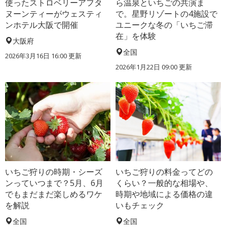
使ったストロベリーアフタ
ら温泉といちごの共演ま
ヌーンティーがウェスティ
で。星野リゾートの4施設で
ンホテル大阪で開催
ユニークな冬の「いちご滞
在」を体験
大阪府
全国
2026年3月16日 16:00 更新
2026年1月22日 09:00 更新
いちご狩りの時期・シーズ
いちご狩りの料金ってどの
ンっていつまで？5月、6月
くらい？一般的な相場や、
でもまだまだ楽しめるワケ
時期や地域による価格の違
を解説
いもチェック
全国
全国