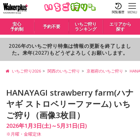
閲覧履歴
MENU
安心
いちご狩り
エリアから
予約不要
予約制
ランキング
探す
2026年のいちご狩り特集は情報の更新を終了しまし
た。来年(2027)もどうぞよろしくお願いします。
いちご狩り2026
関西のいちご狩り
京都府のいちご狩り
HAN
HANAYAGI strawberry farm(ハナ
ヤギ ストロベリーファーム) いち
ご狩り（画像3枚目）
2026年1月3日(土)～5月31日(日)
※月曜・金曜定休