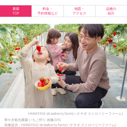
農園
料金・
地図・
品種の
TOP
予約情報など
アクセス
紹介
HANAYAGI strawberry farm(ハナヤギ ストロベリーファーム)
華やぎ観光農園 いちご狩り 画像(3/5)
画像提供：HANAYAGI strawberry farm(ハナヤギ ストロベリーファーム)