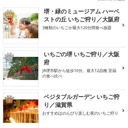
堺・緑のミュージアム ハーベ
1
ストの丘 いちご狩り／大阪府
3種類のいちごが最大120分間食べ放題
いちごの堺 いちご狩り／大阪
2
府
JR堺市駅から徒歩10分、最大12品種 至福
の食べ比べ
ベジタブルガーデン いちご狩
3
り／滋賀県
おすすめはのんびり楽しむ夜のいちご狩り