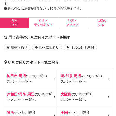
す。
※表示料金は消費税8％ないし10％の内税表示です。
農園
料金・
地図・
品種の
TOP
予約情報など
アクセス
紹介
同じ条件のいちご狩りスポットを探す
駐車場あり
食べ放題あり
【安心】予約制
いちご狩りスポット一覧に戻る
池田市 周辺
のいちご狩り
堺/和泉 周辺
のいちご狩り
スポット一覧へ
スポット一覧へ
岸和田/貝塚 周辺
のいちご狩
大阪府
のいちご狩り
り
スポット一覧へ
スポット一覧へ
関西
のいちご狩り
全国
のいちご狩り