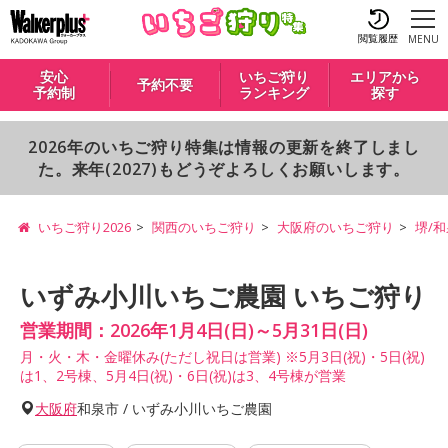
閲覧履歴
MENU
安心
いちご狩り
エリアから
予約不要
予約制
ランキング
探す
2026年のいちご狩り特集は情報の更新を終了しまし
た。来年(2027)もどうぞよろしくお願いします。
いちご狩り2026
関西のいちご狩り
大阪府のいちご狩り
堺/
いずみ小川いちご農園 いちご狩り
営業期間：2026年1月4日(日)～5月31日(日)
月・火・木・金曜休み(ただし祝日は営業) ※5月3日(祝)・5日(祝)
は1、2号棟、5月4日(祝)・6日(祝)は3、4号棟が営業
大阪府
和泉市 / いずみ小川いちご農園