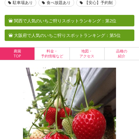
駐車場あり
食べ放題あり
【安心】予約制
関西で人気のいちご狩りスポットランキング：第2位
大阪府で人気のいちご狩りスポットランキング：第5位
農園
料金・
地図・
品種の
TOP
予約情報など
アクセス
紹介