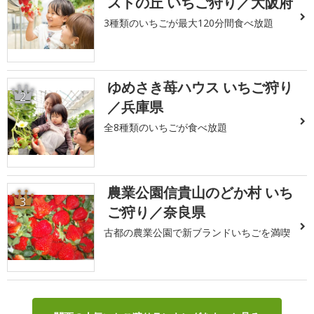
ストの丘 いちご狩り／大阪府
3種類のいちごが最大120分間食べ放題
ゆめさき苺ハウス いちご狩り
2
／兵庫県
全8種類のいちごが食べ放題
農業公園信貴山のどか村 いち
3
ご狩り／奈良県
古都の農業公園で新ブランドいちごを満喫