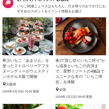
いちご関連ニュースはもちろん、行き帰りのおでかけにお
すすめのスポット＆イベント情報をお届け
希少いちご「あまりん」を
夜の“貸し切りいちご狩り”か
使ったストロベリーアフタ
ら温泉といちごの共演ま
ヌーンティーがウェスティ
で。星野リゾートの4施設で
ンホテル大阪で開催
ユニークな冬の「いちご滞
在」を体験
大阪府
全国
2026年3月16日 16:00 更新
2026年1月22日 09:00 更新