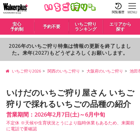
閲覧履歴
MENU
安心
いちご狩り
エリアから
予約不要
予約制
ランキング
探す
2026年のいちご狩り特集は情報の更新を終了しまし
た。来年(2027)もどうぞよろしくお願いします。
いちご狩り2026
関西のいちご狩り
大阪府のいちご狩り
池田
いけだのいちご狩り屋さん いちご
狩りで採れるいちごの品種の紹介
営業期間：2026年2月7日(土)～6月中旬
不定休 ※天候や生育状況とうにより臨時休業もあるため、来園前
に電話で要確認