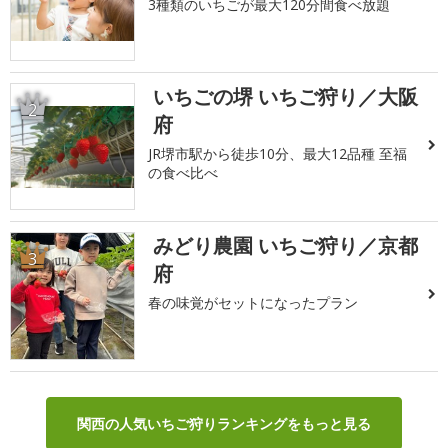
3種類のいちごが最大120分間食べ放題
いちごの堺 いちご狩り／大阪
2
府
JR堺市駅から徒歩10分、最大12品種 至福
の食べ比べ
みどり農園 いちご狩り／京都
3
府
春の味覚がセットになったプラン
関西の人気いちご狩りランキングをもっと見る