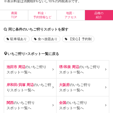
※表示料金は消費税8％ないし10％の内税表示です。
農園
料金・
地図・
品種の
TOP
予約情報など
アクセス
紹介
同じ条件のいちご狩りスポットを探す
駐車場あり
食べ放題あり
【安心】予約制
いちご狩り>スポット一覧に戻る
池田市 周辺
のいちご狩り
堺/和泉 周辺
のいちご狩り
スポット一覧へ
スポット一覧へ
岸和田/貝塚 周辺
のいちご狩
大阪府
のいちご狩り
り
スポット一覧へ
スポット一覧へ
関西
のいちご狩り
全国
のいちご狩り
スポット一覧へ
スポット一覧へ