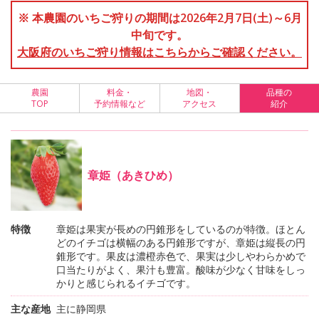
※ 本農園のいちご狩りの期間は2026年2月7日(土)～6月
中旬です。
大阪府のいちご狩り情報はこちらからご確認ください。
農園
料金・
地図・
品種の
TOP
予約情報など
アクセス
紹介
章姫（あきひめ）
特徴
章姫は果実が長めの円錐形をしているのが特徴。ほとん
どのイチゴは横幅のある円錐形ですが、章姫は縦長の円
錐形です。果皮は濃橙赤色で、果実は少しやわらかめで
口当たりがよく、果汁も豊富。酸味が少なく甘味をしっ
かりと感じられるイチゴです。
主な産地
主に静岡県