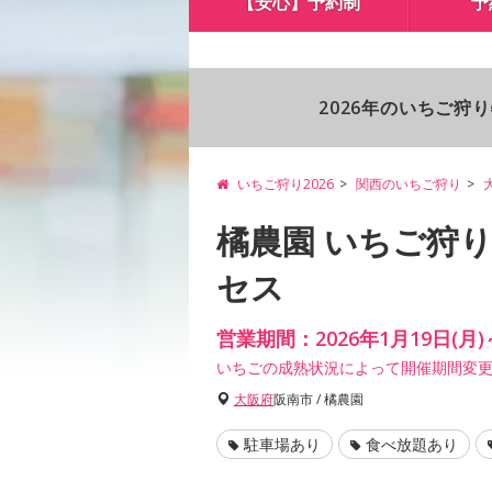
【安心】予約制
予
2026年のいちご狩
いちご狩り2026
関西のいちご狩り
橘農園 いちご狩
セス
営業期間：2026年1月19日(月)
いちごの成熟状況によって開催期間変
大阪府
阪南市 / 橘農園
駐車場あり
食べ放題あり