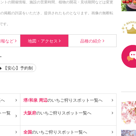
ベントの開催情報、施設の営業時間、植物の開花・見頃期間などは変更
への掲載の許諾をいただき、提供されたものとなります。画像の無断転
です。
情報など
地図・
アクセス
品種の
紹介
す
【安心】予約制
覧へ
堺/和泉 周辺
のいちご狩り
スポット一覧へ
ト一覧
大阪府
のいちご狩り
スポット一覧へ
全国
のいちご狩り
スポット一覧へ