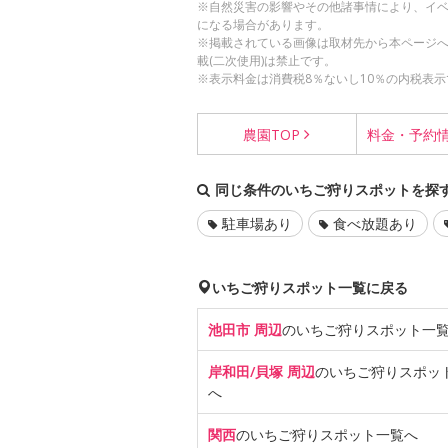
※自然災害の影響やその他諸事情により、イ
になる場合があります。
※掲載されている画像は取材先から本ページ
載(二次使用)は禁止です。
※表示料金は消費税8％ないし10％の内税表示
農園
TOP
料金・
予約
同じ条件のいちご狩りスポットを探
駐車場あり
食べ放題あり
いちご狩りスポット一覧に戻る
池田市 周辺
のいちご狩り
スポット一
岸和田/貝塚 周辺
のいちご狩り
スポッ
へ
関西
のいちご狩り
スポット一覧へ