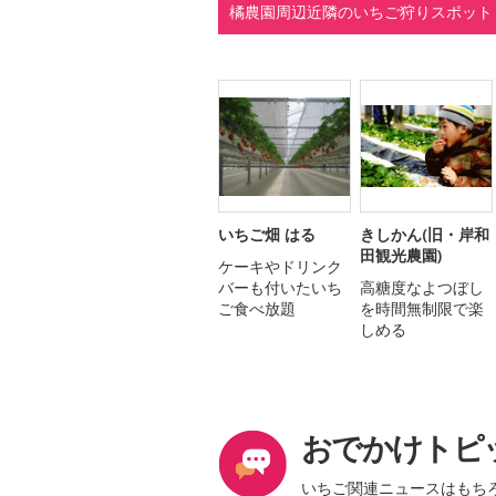
橘農園周辺近隣のいちご狩りスポット
いちご畑 はる
きしかん(旧・岸和
田観光農園)
ケーキやドリンク
バーも付いたいち
高糖度なよつぼし
ご食べ放題
を時間無制限で楽
しめる
おでかけトピ
いちご関連ニュースはもち