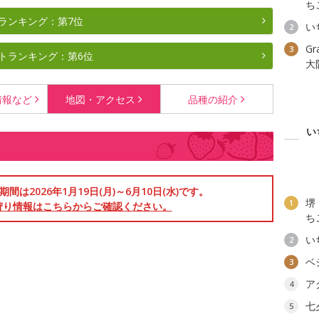
ち
ランキング：第7位
い
2
G
3
トランキング：第6位
大
情報など
地図・
アクセス
品種の
紹介
い
は2026年1月19日(月)～6月10日(水)です。
堺
1
狩り情報はこちらからご確認ください。
ち
い
2
ベ
3
ア
4
七
5