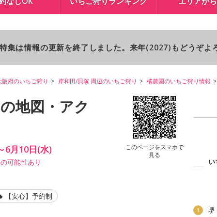
約なしOK
いちご狩りランキング
エリアから
り特集は情報の更新を終了しました。来年(2027)もどうぞ
大阪府のいちご狩り
岸和田/貝塚 周辺のいちご狩り
橘農園のいちご狩り情報
りの地図・アク
このページをスマホで
～6月10日(水)
見る
い
更の可能性あり
【安心】予約制
堺
1