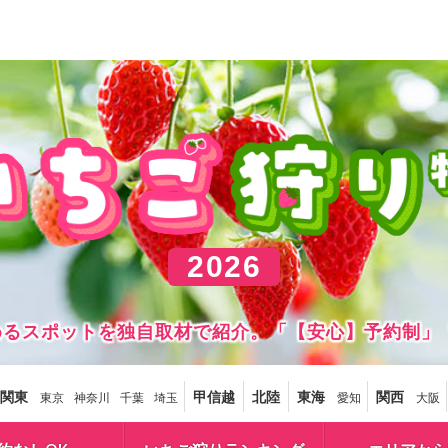
2026
しめるスポットを独自取材で紹介。「【安心】予約制」
関東
甲信越
北陸
東海
関西
東京
神奈川
千葉
埼玉
愛知
大阪