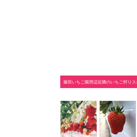
篠田いちご園周辺近隣のいちご狩りス