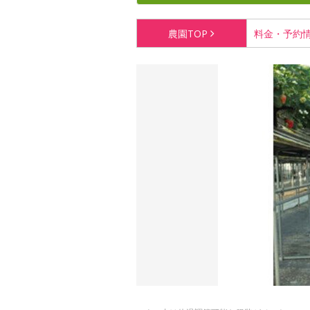
農園
TOP
料金・
予約