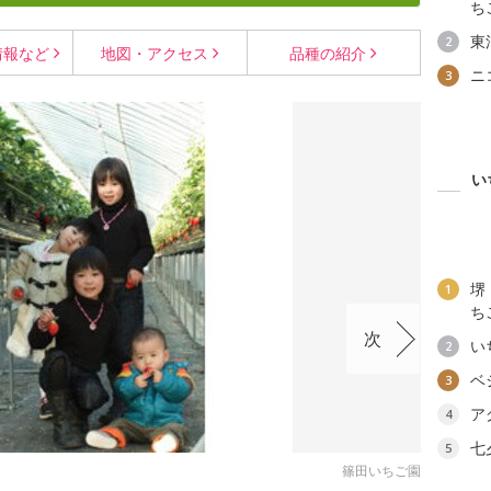
ち
東
2
情報など
地図・
アクセス
品種の
紹介
ニ
3
い
堺
1
ち
次
い
2
ベ
3
ア
4
七
5
篠田いちご園