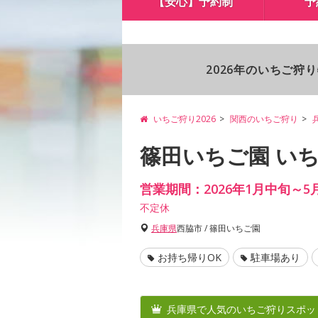
【安心】予約制
予
2026年のいちご狩
いちご狩り2026
関西のいちご狩り
篠田いちご園 い
営業期間：2026年1月中旬～5
不定休
兵庫県
西脇市 / 篠田いちご園
お持ち帰りOK
駐車場あり
兵庫県で人気のいちご狩りスポッ