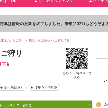
約なしOK
いちご狩りランキング
エリアから
り特集は情報の更新を終了しました。来年(2027)もどうぞ
兵庫県のいちご狩り
篠田いちご園のいちご狩り情報
ちご狩り
月下旬
このページをスマホで
見る
い
食べ放題あり
【安心】予約制
淡
トランキング：第8位
1