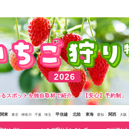
2026
しめるスポットを独自取材で紹介。「【安心】予約制」
関東
甲信越
北陸
東海
関西
東京
神奈川
千葉
埼玉
愛知
大阪