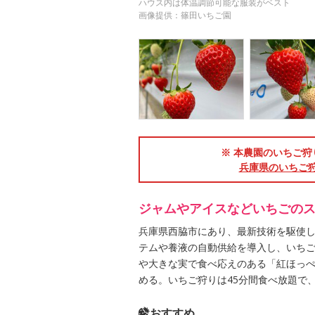
ハウス内は体温調節可能な服装がベスト
画像提供：篠田いちご園
※ 本農園のいちご狩
兵庫県のいちご
ジャムやアイスなどいちごの
兵庫県西脇市にあり、最新技術を駆使
テムや養液の自動供給を導入し、いち
や大きな実で食べ応えのある「紅ほっぺ
める。いちご狩りは45分間食べ放題で
おすすめ