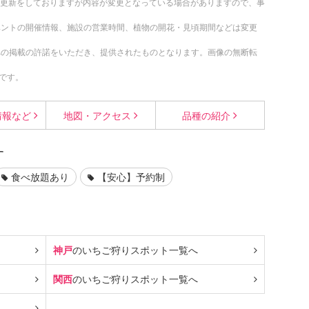
随時更新をしておりますが内容が変更となっている場合がありますので、事
ベントの開催情報、施設の営業時間、植物の開花・見頃期間などは変更
への掲載の許諾をいただき、提供されたものとなります。画像の無断転
です。
情報など
地図・
アクセス
品種の
紹介
す
食べ放題あり
【安心】予約制
神戸
のいちご狩り
スポット一覧へ
関西
のいちご狩り
スポット一覧へ