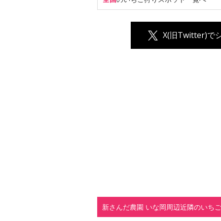
X(旧Twitter)
新さんだ農園 いな岡周辺近隣のいち