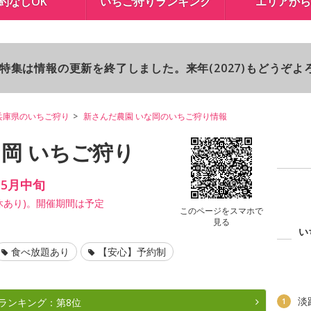
約なしOK
いちご狩りランキング
エリアから
り特集は情報の更新を終了しました。来年(2027)もどうぞ
兵庫県のいちご狩り
新さんだ農園 いな岡のいちご狩り情報
岡 いちご狩り
～5月中旬
休あり)。開催期間は予定
このページをスマホで
見る
い
食べ放題あり
【安心】予約制
淡
ランキング：第8位
1