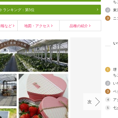
ち
トランキング：第5位
東
2
ニ
3
情報など
地図・
アクセス
品種の
紹介
い
堺
1
ち
い
2
ベ
3
ア
4
次
七
5