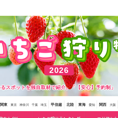
2026
しめるスポットを独自取材で紹介。「【安心】予約制」
関東
甲信越
北陸
東海
関西
東京
神奈川
千葉
埼玉
愛知
大阪