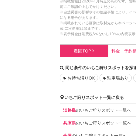
※掲載情報は2026年1月時点のものです。
前にご確認の上おでかけください。
※自然災害の影響やその他諸事情により、イ
になる場合があります。
※掲載されている画像は取材先から本ページ
載(二次使用)は禁止です。
※表示料金は消費税8％ないし10％の内税表示
農園
TOP
料金・
予約
同じ条件のいちご狩りスポットを探
お持ち帰りOK
駐車場あり
いちご狩りスポット一覧に戻る
淡路島
のいちご狩り
スポット一覧へ
兵庫県
のいちご狩り
スポット一覧へ
全国
のいちご狩り
スポット一覧へ