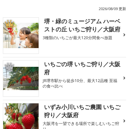
2026/08/09 更新
堺・緑のミュージアム ハーベ
1
ストの丘 いちご狩り／大阪府
3種類のいちごが最大120分間食べ放題
いちごの堺 いちご狩り／大阪
2
府
JR堺市駅から徒歩10分、最大12品種 至福
の食べ比べ
いずみ小川いちご農園 いちご
3
狩り／大阪府
大阪湾を一望できる場所で楽しむいちご狩
り