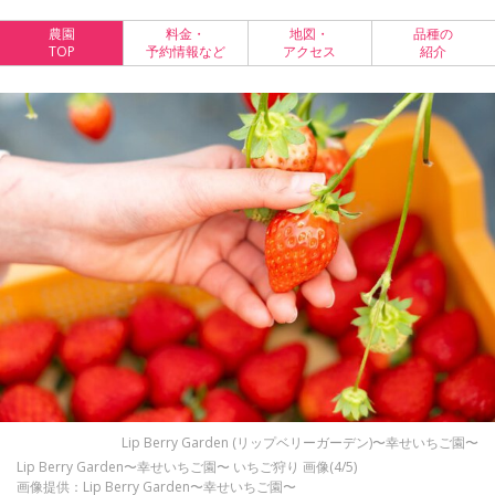
農園
料金・
地図・
品種の
TOP
予約情報など
アクセス
紹介
Lip Berry Garden (リップベリーガーデン)〜幸せいちご園〜
Lip Berry Garden〜幸せいちご園〜 いちご狩り 画像(4/5)
画像提供：Lip Berry Garden〜幸せいちご園〜