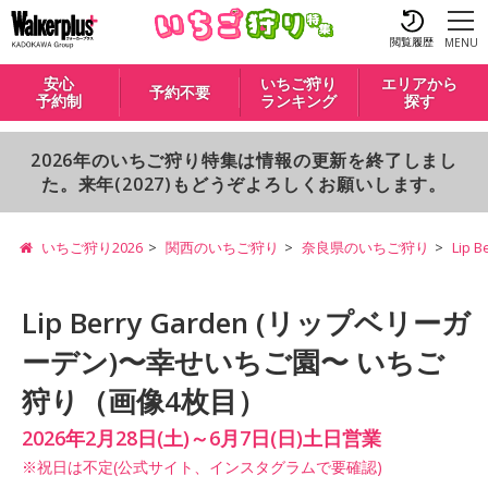
閲覧履歴
MENU
安心
いちご狩り
エリアから
予約不要
予約制
ランキング
探す
2026年のいちご狩り特集は情報の更新を終了しまし
た。来年(2027)もどうぞよろしくお願いします。
いちご狩り2026
関西のいちご狩り
奈良県のいちご狩り
Lip
Lip Berry Garden (リップベリーガ
ーデン)〜幸せいちご園〜 いちご
狩り（画像4枚目）
2026年2月28日(土)～6月7日(日)土日営業
※祝日は不定(公式サイト、インスタグラムで要確認)