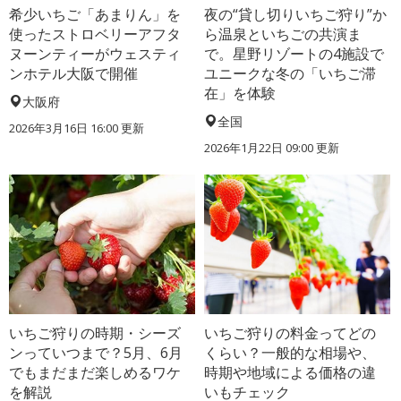
希少いちご「あまりん」を
夜の“貸し切りいちご狩り”か
使ったストロベリーアフタ
ら温泉といちごの共演ま
ヌーンティーがウェスティ
で。星野リゾートの4施設で
ンホテル大阪で開催
ユニークな冬の「いちご滞
在」を体験
大阪府
全国
2026年3月16日 16:00 更新
2026年1月22日 09:00 更新
いちご狩りの時期・シーズ
いちご狩りの料金ってどの
ンっていつまで？5月、6月
くらい？一般的な相場や、
でもまだまだ楽しめるワケ
時期や地域による価格の違
を解説
いもチェック